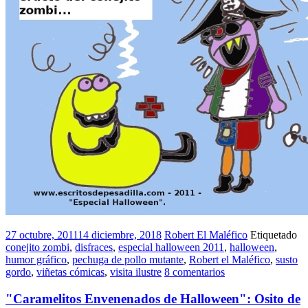
27 octubre, 2011
14 diciembre, 2018
Robert El Maléfico
Etiquetado
conejito zombi
,
disfraces
,
especial halloween 2011
,
halloween
,
humor gráfico
,
pechuga de pollo mutante
,
Robert el Maléfico
,
susto
gordo
,
viñetas cómicas
,
visita ilustre
8 comentarios
"Caramelitos Envenenados de Halloween": Osito de