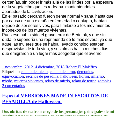
cercanías, sin poder ir más allá de las lindes por la espesura
de la vegetación que les rodeaba, manteniéndoles
apartados de la civilización.
En el pasado cercano fueron gente normal y sana, hasta que
por causa de una extraña enfermedad o contagio, habían
dejado de ser seres vivos, para limitarse a los movimientos
inconexos de los muertos vivientes.
Pues ese había sido el grave error de Bertelok, y que sin
duda le supondría una reprimenda de lo más severa, ya que
aquellas mujeres que se había llevado consigo estaban
desprovistas de toda vida, y sus almas hacía muchos días
que emigraron a un lugar más acogedor que el averno.
1 noviembre, 2012
14 diciembre, 2018
Robert El Maléfico
Etiquetado
cuento de miedo
,
cuento de terror
,
demonios
,
equivocación
,
escritos de pesadilla
,
halloween
,
horror
,
infierno
,
miedo
,
muertos vivientes
,
relato de miedo
,
relato de terror
,
zombies
2 comentarios
Especial VERSIONES MADE IN ESCRITOS DE
PESADILLA de Halloween.
Dos obritas de teatro a cargo de los personajes principales de mi