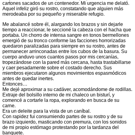
cartones sacados de un contenedor. Mi urgencia me delató.
Aquel infeliz giró su rostro, constatando que alguien más
merodeaba por su pequeño y miserable refugio.
Me abalancé sobre él, alargando los brazos y sin dejarle
tiempo a reaccionar, le seccioné la cabeza con el hacha que
portaba. Un chorro de intensa sangre en tonos bermellones
emergió de su tronco conforme las facciones horrorizadas
quedaron paralizadas para siempre en su rostro, antes de
permanecer arrinconadas entre los cubos de la basura. Su
cuerpo anduvo unos cuantos pasos por mis cercanías,
tropezándose con la pared más cercana, hasta trastabillarse
y caer pesadamente sobre el costado derecho. Sus
miembros ejecutaron algunos movimientos espasmódicos
antes de quedar inertes.
Entonces…
Me dejé aproximar a su cadáver, acomodándome de rodillas.
Extraje del bolsillo interno de mi chaleco un bisturí, y
comencé a cortarle la ropa, explorando en busca de su
carne.
Era un deleite para la vista de un caníbal.
Con rapidez fui consumiendo partes de su rostro y de su
brazo izquierdo, masticando con premura, con los sonidos
de mi propio estómago protestando por la tardanza del
banquete.