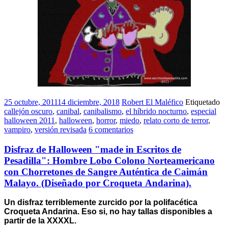
25 octubre, 2011
14 diciembre, 2018
Robert El Maléfico
Etiquetado
callejón oscuro
,
canibal
,
canibalismo
,
el híbrido nocturno
,
especial
halloween 2011
,
halloween
,
horror
,
miedo
,
relato corto de terror
,
vampiro
,
versión revisada
6 comentarios
Disfraz de Halloween "made in Escritos de
Pesadilla": Hombre Lobo Colono Norteamericano
con Chorretones de Sangre Auténtica de Caimán
Malayo. (Diseñado por Croqueta Andarina).
Un disfraz terriblemente zurcido por la polifacética
Croqueta Andarina. Eso si, no hay tallas disponibles a
partir de la XXXXL.