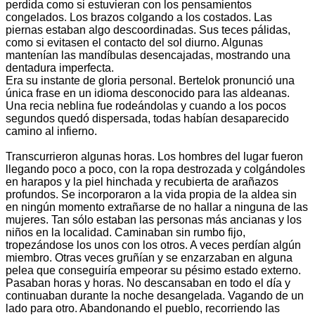
perdida como si estuvieran con los pensamientos
congelados. Los brazos colgando a los costados. Las
piernas estaban algo descoordinadas. Sus teces pálidas,
como si evitasen el contacto del sol diurno. Algunas
mantenían las mandíbulas desencajadas, mostrando una
dentadura imperfecta.
Era su instante de gloria personal. Bertelok pronunció una
única frase en un idioma desconocido para las aldeanas.
Una recia neblina fue rodeándolas y cuando a los pocos
segundos quedó dispersada, todas habían desaparecido
camino al infierno.
Transcurrieron algunas horas. Los hombres del lugar fueron
llegando poco a poco, con la ropa destrozada y colgándoles
en harapos y la piel hinchada y recubierta de arañazos
profundos. Se incorporaron a la vida propia de la aldea sin
en ningún momento extrañarse de no hallar a ninguna de las
mujeres. Tan sólo estaban las personas más ancianas y los
niños en la localidad. Caminaban sin rumbo fijo,
tropezándose los unos con los otros. A veces perdían algún
miembro. Otras veces gruñían y se enzarzaban en alguna
pelea que conseguiría empeorar su pésimo estado externo.
Pasaban horas y horas. No descansaban en todo el día y
continuaban durante la noche desangelada. Vagando de un
lado para otro. Abandonando el pueblo, recorriendo las