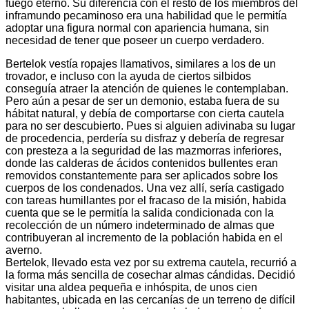
fuego eterno. Su diferencia con el resto de los miembros del
inframundo pecaminoso era una habilidad que le permitía
adoptar una figura normal con apariencia humana, sin
necesidad de tener que poseer un cuerpo verdadero.
Bertelok vestía ropajes llamativos, similares a los de un
trovador, e incluso con la ayuda de ciertos silbidos
conseguía atraer la atención de quienes le contemplaban.
Pero aún a pesar de ser un demonio, estaba fuera de su
hábitat natural, y debía de comportarse con cierta cautela
para no ser descubierto. Pues si alguien adivinaba su lugar
de procedencia, perdería su disfraz y debería de regresar
con presteza a la seguridad de las mazmorras inferiores,
donde las calderas de ácidos contenidos bullentes eran
removidos constantemente para ser aplicados sobre los
cuerpos de los condenados. Una vez allí, sería castigado
con tareas humillantes por el fracaso de la misión, habida
cuenta que se le permitía la salida condicionada con la
recolección de un número indeterminado de almas que
contribuyeran al incremento de la población habida en el
averno.
Bertelok, llevado esta vez por su extrema cautela, recurrió a
la forma más sencilla de cosechar almas cándidas. Decidió
visitar una aldea pequeña e inhóspita, de unos cien
habitantes, ubicada en las cercanías de un terreno de difícil