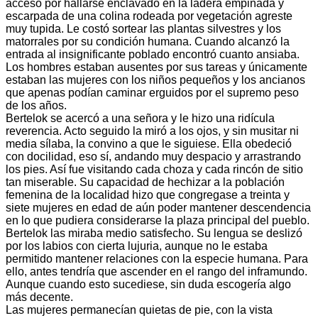
acceso por hallarse enclavado en la ladera empinada y
escarpada de una colina rodeada por vegetación agreste
muy tupida. Le costó sortear las plantas silvestres y los
matorrales por su condición humana. Cuando alcanzó la
entrada al insignificante poblado encontró cuanto ansiaba.
Los hombres estaban ausentes por sus tareas y únicamente
estaban las mujeres con los niños pequeños y los ancianos
que apenas podían caminar erguidos por el supremo peso
de los años.
Bertelok se acercó a una señora y le hizo una ridícula
reverencia. Acto seguido la miró a los ojos, y sin musitar ni
media sílaba, la convino a que le siguiese. Ella obedeció
con docilidad, eso sí, andando muy despacio y arrastrando
los pies. Así fue visitando cada choza y cada rincón de sitio
tan miserable. Su capacidad de hechizar a la población
femenina de la localidad hizo que congregase a treinta y
siete mujeres en edad de aún poder mantener descendencia
en lo que pudiera considerarse la plaza principal del pueblo.
Bertelok las miraba medio satisfecho. Su lengua se deslizó
por los labios con cierta lujuria, aunque no le estaba
permitido mantener relaciones con la especie humana. Para
ello, antes tendría que ascender en el rango del inframundo.
Aunque cuando esto sucediese, sin duda escogería algo
más decente.
Las mujeres permanecían quietas de pie, con la vista