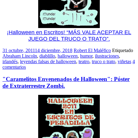
¡Halloween en Escritos! “MÁS VALE ACEPTAR EL
JUEGO DEL TRUCO O TRATO”.
31 octubre, 2011
14 diciembre, 2018
Robert El Maléfico
Etiquetado
Abraham Lincoln
,
diablillo
,
halloween
,
humor
,
ilustraciones
,
irlandés
,
leyendas falsas de halloween
,
teatro
,
truco o trato
,
viñetas
4
comentarios
"Caramelitos Envenenados de Halloween": Póster
de Extraterrestre Zombi.