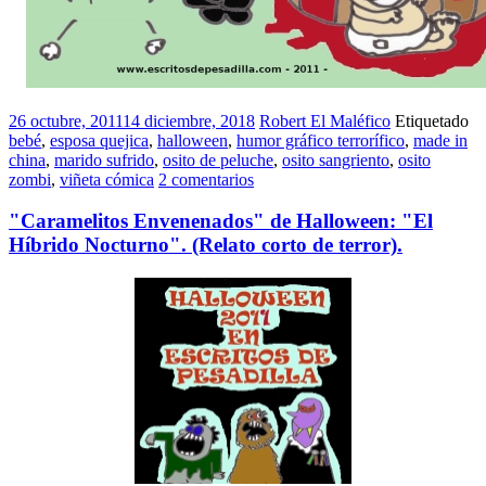
26 octubre, 2011
14 diciembre, 2018
Robert El Maléfico
Etiquetado
bebé
,
esposa quejica
,
halloween
,
humor gráfico terrorífico
,
made in
china
,
marido sufrido
,
osito de peluche
,
osito sangriento
,
osito
zombi
,
viñeta cómica
2 comentarios
"Caramelitos Envenenados" de Halloween: "El
Híbrido Nocturno". (Relato corto de terror).