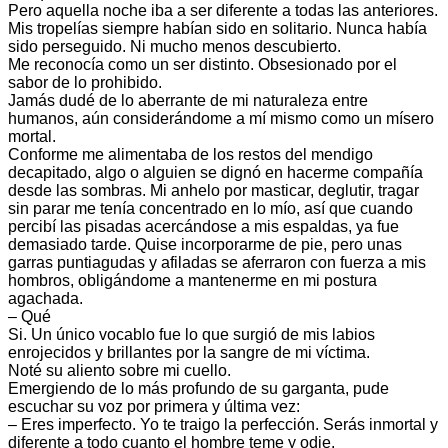
Pero aquella noche iba a ser diferente a todas las anteriores.
Mis tropelías siempre habían sido en solitario. Nunca había
sido perseguido. Ni mucho menos descubierto.
Me reconocía como un ser distinto. Obsesionado por el
sabor de lo prohibido.
Jamás dudé de lo aberrante de mi naturaleza entre
humanos, aún considerándome a mí mismo como un mísero
mortal.
Conforme me alimentaba de los restos del mendigo
decapitado, algo o alguien se dignó en hacerme compañía
desde las sombras. Mi anhelo por masticar, deglutir, tragar
sin parar me tenía concentrado en lo mío, así que cuando
percibí las pisadas acercándose a mis espaldas, ya fue
demasiado tarde. Quise incorporarme de pie, pero unas
garras puntiagudas y afiladas se aferraron con fuerza a mis
hombros, obligándome a mantenerme en mi postura
agachada.
– Qué
Si. Un único vocablo fue lo que surgió de mis labios
enrojecidos y brillantes por la sangre de mi víctima.
Noté su aliento sobre mi cuello.
Emergiendo de lo más profundo de su garganta, pude
escuchar su voz por primera y última vez:
– Eres imperfecto. Yo te traigo la perfección. Serás inmortal y
diferente a todo cuanto el hombre teme y odie.