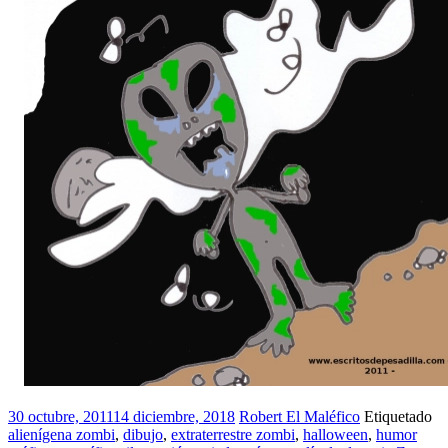
30 octubre, 2011
14 diciembre, 2018
Robert El Maléfico
Etiquetado
alienígena zombi
,
dibujo
,
extraterrestre zombi
,
halloween
,
humor