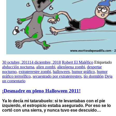
30 octubre, 2011
14 diciembre, 2018
Robert El Maléfico
Etiquetado
abducción nocturna
,
alien zombi
,
alienígena zombi
,
despertar
nocturno
,
extraterrestre zombi
,
halloween
,
humor gráfico
,
humor
gráfico terrorífico
,
secuestrado por extraterrestres
,
tío dormilón
Deja
un comentario
¡Desmadre en pleno Halloween 2011!
Ya lo decía mi tatarabuelo: si te levantabas con el pie
izquierdo, el estropicio estaba asegurado. Por eso se lo
cortó con una sierra, y nunca tuvo ese descuido…