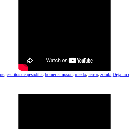
ine
,
escritos de pesadilla
,
homer simpson
,
miedo
,
terror
,
zombi
Deja un 