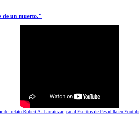
es de un muerto."
or del relato Robert A. Larrainzar
,
canal Escritos de Pesadilla en Youtub