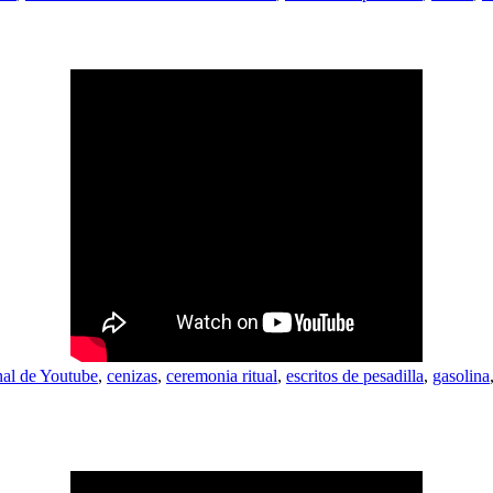
nal de Youtube
,
cenizas
,
ceremonia ritual
,
escritos de pesadilla
,
gasolina