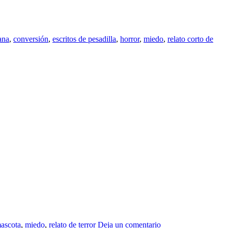
ana
,
conversión
,
escritos de pesadilla
,
horror
,
miedo
,
relato corto de
ascota
,
miedo
,
relato de terror
Deja un comentario