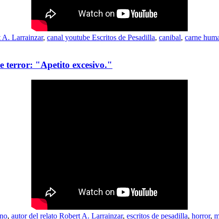
t A. Larrainzar
,
canal youtube Escritos de Pesadilla
,
canibal
,
carne hum
e terror: "Apetito excesivo."
ino
,
autor del relato Robert A. Larrainzar
,
escritos de pesadilla
,
horror
,
m