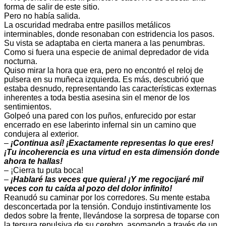
forma de salir de este sitio.
Pero no había salida.
La oscuridad medraba entre pasillos metálicos
interminables, donde resonaban con estridencia los pasos.
Su vista se adaptaba en cierta manera a las penumbras.
Como si fuera una especie de animal depredador de vida
nocturna.
Quiso mirar la hora que era, pero no encontró el reloj de
pulsera en su muñeca izquierda. Es más, descubrió que
estaba desnudo, representando las características externas
inherentes a toda bestia asesina sin el menor de los
sentimientos.
Golpeó una pared con los puños, enfurecido por estar
encerrado en ese laberinto infernal sin un camino que
condujera al exterior.
–
¡Continua así! ¡Exactamente representas lo que eres!
¡Tu incoherencia es una virtud en esta dimensión donde
ahora te hallas!
– ¡Cierra tu puta boca!
–
¡Hablaré las veces que quiera! ¡Y me regocijaré mil
veces con tu caída al pozo del dolor infinito!
Reanudó su caminar por los corredores. Su mente estaba
desconcertada por la tensión. Condujo instintivamente los
dedos sobre la frente, llevándose la sorpresa de toparse con
la tersura repulsiva de su cerebro, asomando a través de un