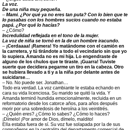
La voz.
De una niña muy pequeña.
–
Mami. ¿Por qué ya no eres tan puta? Con lo bien que te
lo pasabas con los hombres sucios cuando no estaba
papá. ¿Por qué lo hacías?
– ¿Cómo?
Incredulidad reflejada en el tono de la mujer.
La voz de niña se tornó en la de un hombre iracundo.
–
¡Cerdaaaa! ¡Ramera! Yo matándome con el camión en
la carretera, y tú tirándote a todo el vecindario sin que yo
lo supiera. Amanda no es mi hija. Lo engendraste de
alguno de los chulos que te tiraste. ¡Guarra! Tuviste
suerte que decidiera pegarme un tiro en la cabeza. Otro
se hubiera llevado a ti y a la niña por delante antes de
suicidarse…
– No. No puede ser. Jonathan…
Todo era verdad. La voz cambiante le estaba echando en
cara su vida licenciosa. Su marido se quitó la vida. Y
Amanda terminó hundida emocionalmente, recluida en un
reformatorio desde los catorce años, para años después
morir por una sobredosis de heroína a los veintitrés.
– ¿Quién eres? ¿Cómo lo sabes? ¿Cómo lo haces?
¡Dímelo! ¡Por amor de Dios, dímelo, maldito!
Ella estaba fuera de sí. Su voz fue solapada por la de sus
compañeros en la centralita del departamento comercial de