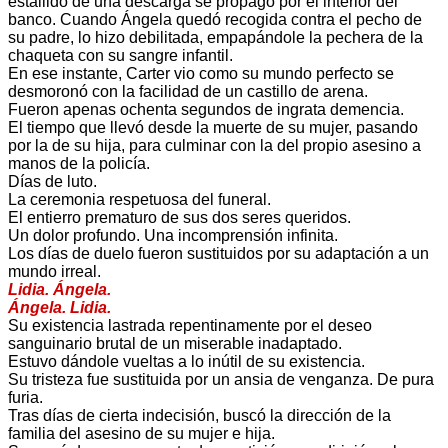
estallido de una descarga se propagó por el interior del
banco. Cuando Ángela quedó recogida contra el pecho de
su padre, lo hizo debilitada, empapándole la pechera de la
chaqueta con su sangre infantil.
En ese instante, Carter vio como su mundo perfecto se
desmoronó con la facilidad de un castillo de arena.
Fueron apenas ochenta segundos de ingrata demencia.
El tiempo que llevó desde la muerte de su mujer, pasando
por la de su hija, para culminar con la del propio asesino a
manos de la policía.
Días de luto.
La ceremonia respetuosa del funeral.
El entierro prematuro de sus dos seres queridos.
Un dolor profundo. Una incomprensión infinita.
Los días de duelo fueron sustituidos por su adaptación a un
mundo irreal.
Lidia. Ángela.
Ángela. Lidia.
Su existencia lastrada repentinamente por el deseo
sanguinario brutal de un miserable inadaptado.
Estuvo dándole vueltas a lo inútil de su existencia.
Su tristeza fue sustituida por un ansia de venganza. De pura
furia.
Tras días de cierta indecisión, buscó la dirección de la
familia del asesino de su mujer e hija.