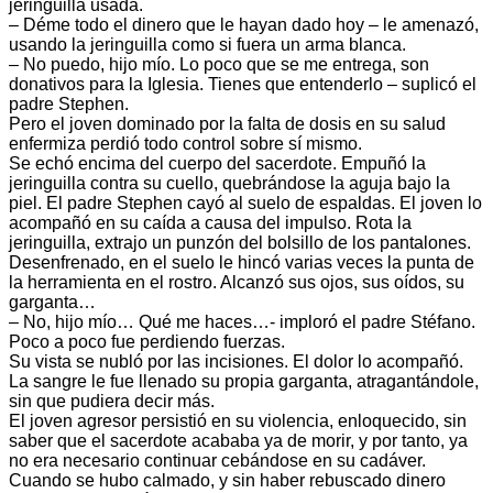
jeringuilla usada.
– Déme todo el dinero que le hayan dado hoy – le amenazó,
usando la jeringuilla como si fuera un arma blanca.
– No puedo, hijo mío. Lo poco que se me entrega, son
donativos para la Iglesia. Tienes que entenderlo – suplicó el
padre Stephen.
Pero el joven dominado por la falta de dosis en su salud
enfermiza perdió todo control sobre sí mismo.
Se echó encima del cuerpo del sacerdote. Empuñó la
jeringuilla contra su cuello, quebrándose la aguja bajo la
piel. El padre Stephen cayó al suelo de espaldas. El joven lo
acompañó en su caída a causa del impulso. Rota la
jeringuilla, extrajo un punzón del bolsillo de los pantalones.
Desenfrenado, en el suelo le hincó varias veces la punta de
la herramienta en el rostro. Alcanzó sus ojos, sus oídos, su
garganta…
– No, hijo mío… Qué me haces…- imploró el padre Stéfano.
Poco a poco fue perdiendo fuerzas.
Su vista se nubló por las incisiones. El dolor lo acompañó.
La sangre le fue llenado su propia garganta, atragantándole,
sin que pudiera decir más.
El joven agresor persistió en su violencia, enloquecido, sin
saber que el sacerdote acababa ya de morir, y por tanto, ya
no era necesario continuar cebándose en su cadáver.
Cuando se hubo calmado, y sin haber rebuscado dinero