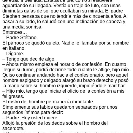
de edad indefinida. Estaba de pie, como si estuviera
aguardando su llegada. Vestía un traje de luto, con unas
diminutas gafas de sol que ocultaban su mirada. El padre
Stephen pensaba que no tendría más de cincuenta años. Al
pasar a su lado, lo saludó con una inclinación de cabeza y
una media sonrisa.
Entonces…
– Padre Stéfano.
El párroco se quedó quieto. Nadie le llamaba por su nombre
en italiano.
– Dígame.
– Tengo que decirle algo.
– Ahora mismo empieza el horario de confesión. En cuanto
llegue su turno, podrá decirme todo cuanto le aflige, hijo mío.
Quiso continuar andando hacia el confesionario, pero aquel
hombre espigado y delgado alargó su brazo derecho y posó
la mano sobre su hombro izquierdo, impidiéndole marchar.
– Hijo mío, tengo que iniciar el oficio de la confesión a mis
feligreses.
El rostro del hombre permanecía inmutable.
Simplemente sus labios quedaron separados por unos
segundos ínfimos para decir:
– Padre. Hoy usted muere.
Aflojó la presión de los dedos sobre el hombro del
sacerdote.