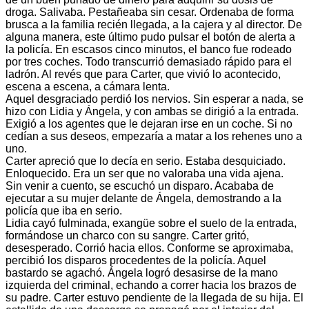
droga. Salivaba. Pestañeaba sin cesar. Ordenaba de forma
brusca a la familia recién llegada, a la cajera y al director. De
alguna manera, este último pudo pulsar el botón de alerta a
la policía. En escasos cinco minutos, el banco fue rodeado
por tres coches. Todo transcurrió demasiado rápido para el
ladrón. Al revés que para Carter, que vivió lo acontecido,
escena a escena, a cámara lenta.
Aquel desgraciado perdió los nervios. Sin esperar a nada, se
hizo con Lidia y Ángela, y con ambas se dirigió a la entrada.
Exigió a los agentes que le dejaran irse en un coche. Si no
cedían a sus deseos, empezaría a matar a los rehenes uno a
uno.
Carter apreció que lo decía en serio. Estaba desquiciado.
Enloquecido. Era un ser que no valoraba una vida ajena.
Sin venir a cuento, se escuchó un disparo. Acababa de
ejecutar a su mujer delante de Ángela, demostrando a la
policía que iba en serio.
Lidia cayó fulminada, exangüe sobre el suelo de la entrada,
formándose un charco con su sangre. Carter gritó,
desesperado. Corrió hacia ellos. Conforme se aproximaba,
percibió los disparos procedentes de la policía. Aquel
bastardo se agachó. Ángela logró desasirse de la mano
izquierda del criminal, echando a correr hacia los brazos de
su padre. Carter estuvo pendiente de la llegada de su hija. El