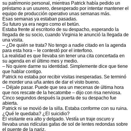
su patrimonio personal, mientras Patrick había pedido un
préstamo a un usurero, desesperado por intentar mantener el
equipo de producción operativo unas semanas más.
Esas semanas ya estaban pasadas.
Su futuro ya era negro como el betún.
Estaba frente al escritorio de su despacho, esperando la
llegada de su socio, cuando Virginia le anunció la llegada de
una visita.
– ¿De quién se trata? No tengo a nadie citado en la agenda
para esta hora – le contestó por el interfono.
La realidad es que llevaba sin tener una cita concertada en
su agenda en el último mes y medio.
– No quiere darme su identidad. Simplemente dice que tiene
que hablar contigo.
Patrick no estaba por recibir visitas inesperadas. Se terminó
de morder una uña antes de dar el visto bueno.
– Déjale pasar. Puede que sea un mecenas de última hora
que nos rescate de la hecatombe – dijo con risa nerviosa.
Cinco segundos después la puerta de su despacho fue
abierta.
Patrick ni se movió de la silla. Estaba conforme con su ruina.
¿Qué le quedaba? ¿El suicidio?
El visitante era alto y delgado. Vestía un traje oscuro y
llevaba unas ridículas gafas de sol de lentes redondas sobre
el puente de la nariz.