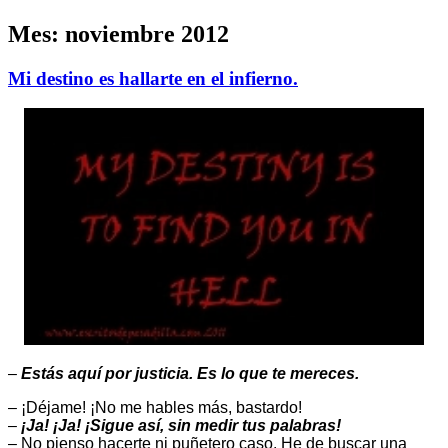
Mes:
noviembre 2012
Mi destino es hallarte en el infierno.
–
Estás aquí por justicia. Es lo que te mereces.
– ¡Déjame! ¡No me hables más, bastardo!
–
¡Ja! ¡Ja! ¡Sigue así, sin medir tus palabras!
– No pienso hacerte ni puñetero caso. He de buscar una