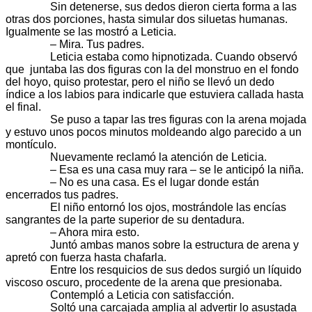
Sin detenerse, sus dedos dieron cierta forma a las
otras dos porciones, hasta simular dos siluetas humanas.
Igualmente se las mostró a Leticia.
– Mira. Tus padres.
Leticia estaba como hipnotizada. Cuando observó
que juntaba las dos figuras con la del monstruo en el fondo
del hoyo, quiso protestar, pero el niño se llevó un dedo
índice a los labios para indicarle que estuviera callada hasta
el final.
Se puso a tapar las tres figuras con la arena mojada
y estuvo unos pocos minutos moldeando algo parecido a un
montículo.
Nuevamente reclamó la atención de Leticia.
– Esa es una casa muy rara – se le anticipó la niña.
– No es una casa. Es el lugar donde están
encerrados tus padres.
El niño entornó los ojos, mostrándole las encías
sangrantes de la parte superior de su dentadura.
– Ahora mira esto.
Juntó ambas manos sobre la estructura de arena y
apretó con fuerza hasta chafarla.
Entre los resquicios de sus dedos surgió un líquido
viscoso oscuro, procedente de la arena que presionaba.
Contempló a Leticia con satisfacción.
Soltó una carcajada amplia al advertir lo asustada