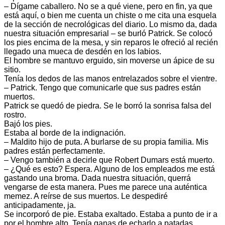
– Dígame caballero. No se a qué viene, pero en fin, ya que
está aquí, o bien me cuenta un chiste o me cita una esquela
de la sección de necrológicas del diario. Lo mismo da, dada
nuestra situación empresarial – se burló Patrick. Se colocó
los pies encima de la mesa, y sin reparos le ofreció al recién
llegado una mueca de desdén en los labios.
El hombre se mantuvo erguido, sin moverse un ápice de su
sitio.
Tenía los dedos de las manos entrelazados sobre el vientre.
– Patrick. Tengo que comunicarle que sus padres están
muertos.
Patrick se quedó de piedra. Se le borró la sonrisa falsa del
rostro.
Bajó los pies.
Estaba al borde de la indignación.
– Maldito hijo de puta. A burlarse de su propia familia. Mis
padres están perfectamente.
– Vengo también a decirle que Robert Dumars está muerto.
– ¿Qué es esto? Espera. Alguno de los empleados me está
gastando una broma. Dada nuestra situación, querrá
vengarse de esta manera. Pues me parece una auténtica
memez. A reírse de sus muertos. Le despediré
anticipadamente, ja.
Se incorporó de pie. Estaba exaltado. Estaba a punto de ir a
por el hombre alto. Tenía ganas de echarlo a patadas.