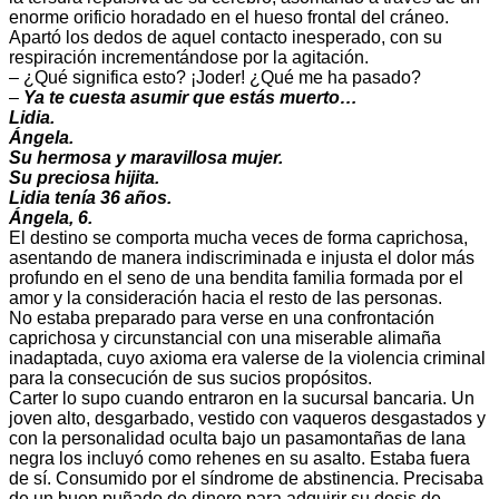
enorme orificio horadado en el hueso frontal del cráneo.
Apartó los dedos de aquel contacto inesperado, con su
respiración incrementándose por la agitación.
– ¿Qué significa esto? ¡Joder! ¿Qué me ha pasado?
–
Ya te cuesta asumir que estás muerto…
Lidia.
Ángela.
Su hermosa y maravillosa mujer.
Su preciosa hijita.
Lidia tenía 36 años.
Ángela, 6.
El destino se comporta mucha veces de forma caprichosa,
asentando de manera indiscriminada e injusta el dolor más
profundo en el seno de una bendita familia formada por el
amor y la consideración hacia el resto de las personas.
No estaba preparado para verse en una confrontación
caprichosa y circunstancial con una miserable alimaña
inadaptada, cuyo axioma era valerse de la violencia criminal
para la consecución de sus sucios propósitos.
Carter lo supo cuando entraron en la sucursal bancaria. Un
joven alto, desgarbado, vestido con vaqueros desgastados y
con la personalidad oculta bajo un pasamontañas de lana
negra los incluyó como rehenes en su asalto. Estaba fuera
de sí. Consumido por el síndrome de abstinencia. Precisaba
de un buen puñado de dinero para adquirir su dosis de