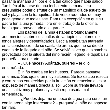
pasar la mañana ahí por el día tan cálido que había salido.
También al tratarse de una fecha entre semana, era
presumible poder disfrutar de un magnífico día de asueto de
sol y playa con la tranquilidad de verse rodeados de muy
poca gente que molestase. Para una excepción en que su
padre tenía una jornada libre en el trabajo de la oficina,
había que aprovecharlo a lo grande.
Los padres de la niña estaban profundamente
adormecidos sobre sus toallas de variopintos colores de
tonos alegres y desenfadados. Leticia estaba tan atareada
en la construcción de su casita de arena, que no se dio de
cuenta de la llegada del niño. Se volvió al ver que la sombra
proyectada por la silueta del niño recién llegado le tapaba su
pequeña obra de arte.
– ¿Qué haces? Apártate, quieres – le dijo,
enfurruñada.
El niño estaba en los huesos. Parecía bastante
enfermizo. Sus ojos eran muy saltones. Su tez estaba reseca
y con zonas enrojecidas por la irritación en reacción al estar
expuesto de manera directa al sol. Sobre su frente llevaba
una cicatriz muy profunda y vestía ropa usada mal
remendada.
– ¿Puedes dejarme un poco de agua para construir
con la arena algo interesante? – preguntó el niño de aspecto
tan raro.