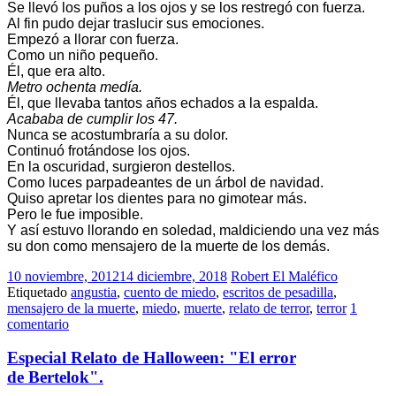
Se llevó los puños a los ojos y se los restregó con fuerza.
Al fin pudo dejar traslucir sus emociones.
Empezó a llorar con fuerza.
Como un niño pequeño.
Él, que era alto.
Metro ochenta medía.
Él, que llevaba tantos años echados a la espalda.
Acababa de cumplir los 47.
Nunca se acostumbraría a su dolor.
Continuó frotándose los ojos.
En la oscuridad, surgieron destellos.
Como luces parpadeantes de un árbol de navidad.
Quiso apretar los dientes para no gimotear más.
Pero le fue imposible.
Y así estuvo llorando en soledad, maldiciendo una vez más
su don como mensajero de la muerte de los demás.
10 noviembre, 2012
14 diciembre, 2018
Robert El Maléfico
Etiquetado
angustia
,
cuento de miedo
,
escritos de pesadilla
,
mensajero de la muerte
,
miedo
,
muerte
,
relato de terror
,
terror
1
comentario
Especial Relato de Halloween: "El error
de Bertelok".