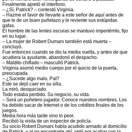
Finalmente apretó el interfono.
– ¿Sí, Patrick? – contestó Virginia.
– Hazme el favor de llevarte a este señor de aquí antes de
que le de un buen puñetazo y le reviente sus estúpidas
gafas.
El hombre de las lentes oscuras se mantuvo impertérrito, fijo
en su lugar.
– La mujer de Robert Dumars también está muerta –
concluyó.
Fue entonces cuando se dio la media vuelta, y antes de que
acudiera la ayudante, abandonó el despacho.
– Maldito chiflado – masculló Patrick.
Virginia asomó medio cuerpo por el quicio de la puerta,
preocupada.
– ¿Sucede algo malo, Pat?
Este se dejó caer en su silla.
La miró, desquiciado.
Todo estaba perdido. Su negocio, su vida.
– Será un puñetero jugador. Conoce nuestros nombres. Los
ha debido sacar de Internet o de los créditos finales de los
juegos.
Media hora más tarde vino lo peor.
Recibió la visita de un inspector de policía.
Su socio Robert Dumars había acudido armado al domicilio
de Patrick, y al no encontrarle ahí, optó por acabar con la