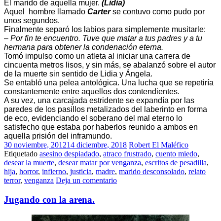
El marido de aquella mujer.
(Lidia)
Aquel hombre llamado
Carter
se contuvo como pudo por
unos segundos.
Finalmente separó los labios para simplemente musitarle:
–
Por fin te encuentro. Tuve que matar a tus padres y a tu
hermana para obtener la condenación eterna.
Tomó impulso como un atleta al iniciar una carrera de
cincuenta metros lisos, y sin más, se abalanzó sobre el autor
de la muerte sin sentido de Lidia y Ángela.
Se entabló una pelea antológica. Una lucha que se repetiría
constantemente entre aquellos dos contendientes.
A su vez, una carcajada estridente se expandía por las
paredes de los pasillos metalizados del laberinto en forma
de eco, evidenciando el soberano del mal eterno lo
satisfecho que estaba por haberlos reunido a ambos en
aquella prisión del inframundo.
30 noviembre, 2012
14 diciembre, 2018
Robert El Maléfico
Etiquetado
asesino despiadado
,
atraco frustrado
,
cuento miedo
,
desear la muerte
,
desear matar por venganza
,
escritos de pesadilla
,
hija
,
horror
,
infierno
,
justicia
,
madre
,
marido desconsolado
,
relato
terror
,
venganza
Deja un comentario
Jugando con la arena.