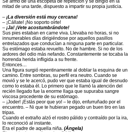
Se armó de una escopeta de repetición y se dirigió en la
mitad de una tarde, dispuesto a impartir su propia justicia.
–
¡La diversión está muy cercana!
– ¡Cállate! ¡No soporto oírte!
–
¡Ja! ¡Vete acostumbrándote!
Sus pies estaban en carne viva. Llevaba no horas, si no
innumerables días dirigiéndose por aquellos pasillos
entrelazados que conducían a ninguna parte en particular.
Su estómago estaba revuelto. No de hambre. Si no de los
ardores del odio más nefando. Constantemente se tocaba la
horrenda herida infligida a su frente.
Entonces…
Una figura surgió repentinamente al doblar la esquina de un
camino. Entre sombras, su perfil era neutro. Cuando se
movió y se le acercó, pudo ver que estaba igual de desnudo
como lo estaba él. Lo primero que le llamó la atención del
recién llegado fue la enorme llaga que supuraba sangre
viscosa procedente de su estómago.
– ¡Joder! ¡Estás peor que yo! – le dijo, enfurruñado por el
encuentro. – Ni que te hubieran pegado un buen tiro en las
tripas.
Cuando el extraño alzó el rostro pálido y contraído por la ira,
lo reconoció al instante.
Era el padre de aquella niña.
(Ángela)