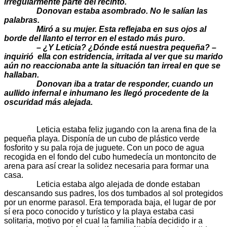
irregularmente parte del recinto.
Donovan estaba asombrado. No le salían las
palabras.
Miró a su mujer. Esta reflejaba en sus ojos al
borde del llanto
el terror en el estado más puro
.
– ¿Y Leticia? ¿Dónde está nuestra pequeña? –
inquirió ella con estridencia, irritada al ver que su marido
aún no reaccionaba ante la situación tan irreal en que se
hallaban.
Donovan iba a tratar de responder, cuando un
aullido infernal e inhumano les llegó procedente de la
oscuridad más alejada.
Leticia estaba feliz jugando con la arena fina de la
pequeña playa. Disponía de un cubo de plástico verde
fosforito y su pala roja de juguete. Con un poco de agua
recogida en el fondo del cubo humedecía un montoncito de
arena para así crear la solidez necesaria para formar una
casa.
Leticia estaba algo alejada de donde estaban
descansando sus padres, los dos tumbados al sol protegidos
por un enorme parasol. Era temporada baja, el lugar de por
sí era poco conocido y turístico y la playa estaba casi
solitaria, motivo por el cual la familia había decidido ir a