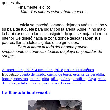
que estaba.
Finalmente le dijo:
–
Mira. Tus padres están ahora muertos.
Leticia se marchó llorando, dejando atrás su cubo y
su pala de juguete para jugar con la arena. Aquel niño malo
la había asustado tanto, consiguiendo que se mojara la ropa
interior. Se dirigió hacia la zona donde descansaban sus
padres, llamándoles a gritos entre gimoteos.
Pero al llegar al lado del enorme parasol
simplemente encontró las toallas de playa empapadas de
sangre.
21 noviembre, 2012
14 diciembre, 2018
Robert El Maléfico
Etiquetado
cuento de miedo
,
cuento de terror
,
escritos de pesadilla
,
horror
,
monstruo
,
muerte
,
niña
,
niño
,
padres
,
plastilina
,
playa
,
relato
de miedo
,
relato de terror
,
vacaciones
1 comentario
La llamada inadecuada.