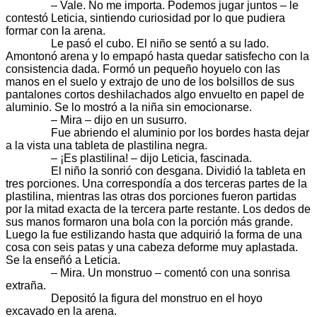
– Vale. No me importa. Podemos jugar juntos – le
contestó Leticia, sintiendo curiosidad por lo que pudiera
formar con la arena.
Le pasó el cubo. El niño se sentó a su lado.
Amontonó arena y lo empapó hasta quedar satisfecho con la
consistencia dada. Formó un pequeño hoyuelo con las
manos en el suelo y extrajo de uno de los bolsillos de sus
pantalones cortos deshilachados algo envuelto en papel de
aluminio. Se lo mostró a la niña sin emocionarse.
– Mira – dijo en un susurro.
Fue abriendo el aluminio por los bordes hasta dejar
a la vista una tableta de plastilina negra.
– ¡Es plastilina! – dijo Leticia, fascinada.
El niño la sonrió con desgana. Dividió la tableta en
tres porciones. Una correspondía a dos terceras partes de la
plastilina, mientras las otras dos porciones fueron partidas
por la mitad exacta de la tercera parte restante. Los dedos de
sus manos formaron una bola con la porción más grande.
Luego la fue estilizando hasta que adquirió la forma de una
cosa con seis patas y una cabeza deforme muy aplastada.
Se la enseñó a Leticia.
– Mira. Un monstruo – comentó con una sonrisa
extraña.
Depositó la figura del monstruo en el hoyo
excavado en la arena.