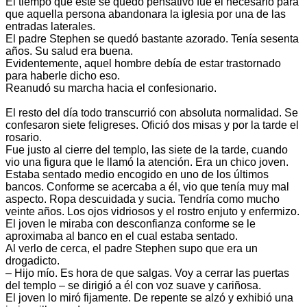
El tiempo que este se quedó pensativo fue el necesario para
que aquella persona abandonara la iglesia por una de las
entradas laterales.
El padre Stephen se quedó bastante azorado. Tenía sesenta
años. Su salud era buena.
Evidentemente, aquel hombre debía de estar trastornado
para haberle dicho eso.
Reanudó su marcha hacia el confesionario.
El resto del día todo transcurrió con absoluta normalidad. Se
confesaron siete feligreses. Ofició dos misas y por la tarde el
rosario.
Fue justo al cierre del templo, las siete de la tarde, cuando
vio una figura que le llamó la atención. Era un chico joven.
Estaba sentado medio encogido en uno de los últimos
bancos. Conforme se acercaba a él, vio que tenía muy mal
aspecto. Ropa descuidada y sucia. Tendría como mucho
veinte años. Los ojos vidriosos y el rostro enjuto y enfermizo.
El joven le miraba con desconfianza conforme se le
aproximaba al banco en el cual estaba sentado.
Al verlo de cerca, el padre Stephen supo que era un
drogadicto.
– Hijo mío. Es hora de que salgas. Voy a cerrar las puertas
del templo – se dirigió a él con voz suave y cariñosa.
El joven lo miró fijamente. De repente se alzó y exhibió una