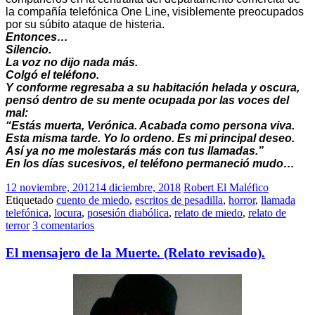
la compañía telefónica One Line, visiblemente preocupados
por su súbito ataque de histeria.
Entonces…
Silencio.
La voz no dijo nada más.
Colgó el teléfono.
Y conforme regresaba a su habitación helada y oscura,
pensó dentro de su mente ocupada por las voces del
mal:
“Estás muerta, Verónica. Acabada como persona viva.
Esta misma tarde. Yo lo ordeno. Es mi principal deseo.
Así ya no me molestarás más con tus llamadas.”
En los días sucesivos, el teléfono permaneció mudo…
12 noviembre, 2012
14 diciembre, 2018
Robert El Maléfico
Etiquetado
cuento de miedo
,
escritos de pesadilla
,
horror
,
llamada
telefónica
,
locura
,
posesión diabólica
,
relato de miedo
,
relato de
terror
3 comentarios
El mensajero de la Muerte. (Relato revisado).