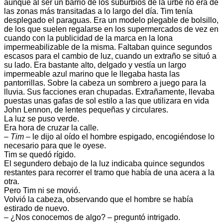
aunque al ser un barrio de los suburbios de la urbe no era de
las zonas más transitadas a lo largo del día. Tim tenía
desplegado el paraguas. Era un modelo plegable de bolsillo,
de los que suelen regalarse en los supermercados de vez en
cuando con la publicidad de la marca en la lona
impermeabilizable de la misma. Faltaban quince segundos
escasos para el cambio de luz, cuando un extraño se situó a
su lado. Era bastante alto, delgado y vestía un largo
impermeable azul marino que le llegaba hasta las
pantorrillas. Sobre la cabeza un sombrero a juego para la
lluvia. Sus facciones eran chupadas. Extrañamente, llevaba
puestas unas gafas de sol estilo a las que utilizara en vida
John Lennon, de lentes pequeñas y circulares.
La luz se puso verde.
Era hora de cruzar la calle.
–
Tim
– le dijo al oído el hombre espigado, encogiéndose lo
necesario para que le oyese.
Tim se quedó rígido.
El segundero debajo de la luz indicaba quince segundos
restantes para recorrer el tramo que había de una acera a la
otra.
Pero Tim ni se movió.
Volvió la cabeza, observando que el hombre se había
estirado de nuevo.
– ¿Nos conocemos de algo? – preguntó intrigado.