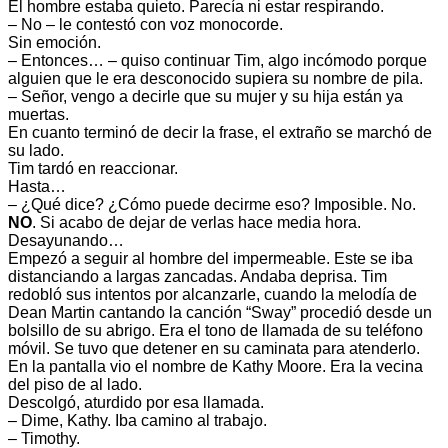
El hombre estaba quieto. Parecía ni estar respirando.
– No – le contestó con voz monocorde.
Sin emoción.
– Entonces… – quiso continuar Tim, algo incómodo porque
alguien que le era desconocido supiera su nombre de pila.
– Señor, vengo a decirle que su mujer y su hija están ya
muertas.
En cuanto terminó de decir la frase, el extraño se marchó de
su lado.
Tim tardó en reaccionar.
Hasta…
– ¿Qué dice? ¿Cómo puede decirme eso? Imposible. No.
NO
. Si acabo de dejar de verlas hace media hora.
Desayunando…
Empezó a seguir al hombre del impermeable. Este se iba
distanciando a largas zancadas. Andaba deprisa. Tim
redobló sus intentos por alcanzarle, cuando la melodía de
Dean Martin cantando la canción “Sway” procedió desde un
bolsillo de su abrigo. Era el tono de llamada de su teléfono
móvil. Se tuvo que detener en su caminata para atenderlo.
En la pantalla vio el nombre de Kathy Moore. Era la vecina
del piso de al lado.
Descolgó, aturdido por esa llamada.
– Dime, Kathy. Iba camino al trabajo.
– Timothy.