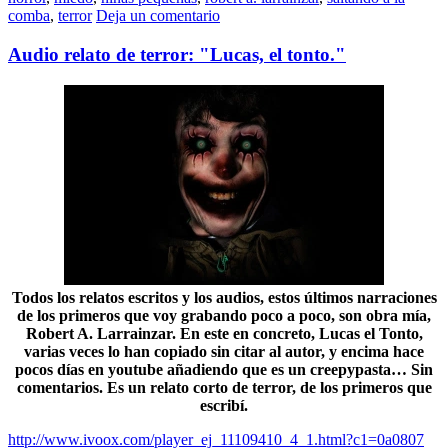
comba
,
terror
Deja un comentario
Audio relato de terror: "Lucas, el tonto."
Todos los relatos escritos y los audios, estos últimos narraciones
de los primeros que voy grabando poco a poco, son obra mía,
Robert A. Larrainzar. En este en concreto, Lucas el Tonto,
varias veces lo han copiado sin citar al autor, y encima hace
pocos días en youtube añadiendo que es un creepypasta… Sin
comentarios. Es un relato corto de terror, de los primeros que
escribí.
http://www.ivoox.com/player_ej_11109410_4_1.html?c1=0a0807