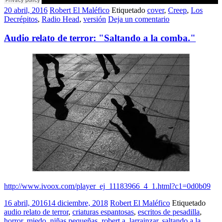
20 abril, 2016
Robert El Maléfico
Etiquetado
cover
,
Creep
,
Los
Decrépitos
,
Radio Head
,
versión
Deja un comentario
Audio relato de terror: "Saltando a la comba."
http://www.ivoox.com/player_ej_11183966_4_1.html?c1=0d0b09
16 abril, 2016
14 diciembre, 2018
Robert El Maléfico
Etiquetado
audio relato de terror
,
criaturas espantosas
,
escritos de pesadilla
,
horror
,
miedo
,
niñas pequeñas
,
robert a. larrainzar
,
saltando a la