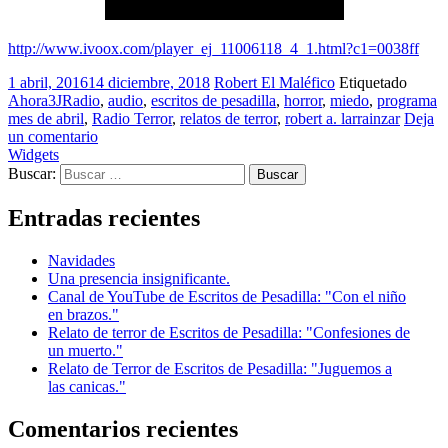
http://www.ivoox.com/player_ej_11006118_4_1.html?c1=0038ff
1 abril, 2016
14 diciembre, 2018
Robert El Maléfico
Etiquetado
Ahora3JRadio
,
audio
,
escritos de pesadilla
,
horror
,
miedo
,
programa
mes de abril
,
Radio Terror
,
relatos de terror
,
robert a. larrainzar
Deja
un comentario
Widgets
Buscar:
Entradas recientes
Navidades
Una presencia insignificante.
Canal de YouTube de Escritos de Pesadilla: "Con el niño
en brazos."
Relato de terror de Escritos de Pesadilla: "Confesiones de
un muerto."
Relato de Terror de Escritos de Pesadilla: "Juguemos a
las canicas."
Comentarios recientes