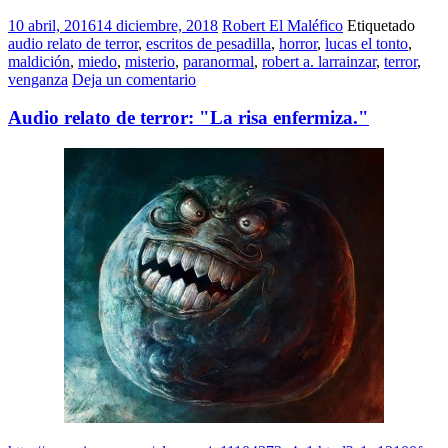
10 abril, 2016
14 diciembre, 2018
Robert El Maléfico
Etiquetado
audio relato de terror
,
escritos de pesadilla
,
horror
,
lucas el tonto
,
maldición
,
miedo
,
misterio
,
paranormal
,
robert a. larrainzar
,
terror
,
venganza
Deja un comentario
Audio relato de terror: "La risa enfermiza."