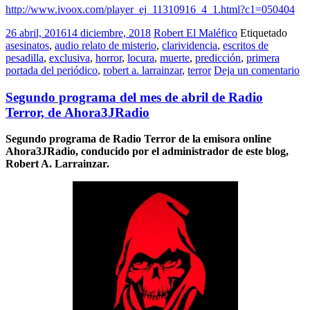
http://www.ivoox.com/player_ej_11310916_4_1.html?c1=050404
26 abril, 2016
14 diciembre, 2018
Robert El Maléfico
Etiquetado
asesinatos
,
audio relato de misterio
,
clarividencia
,
escritos de
pesadilla
,
exclusiva
,
horror
,
locura
,
muerte
,
predicción
,
primera
portada del periódico
,
robert a. larrainzar
,
terror
Deja un comentario
Segundo programa del mes de abril de Radio
Terror, de Ahora3JRadio
Segundo programa de Radio Terror de la emisora online
Ahora3JRadio, conducido por el administrador de este blog,
Robert A. Larrainzar.