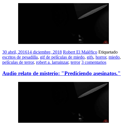
30 abril, 2016
14 diciembre, 2018
Robert El Maléfico
Etiquetado
escritos de pesadilla
,
gif de películas de miedo
,
gifs
,
horror
,
miedo
,
películas de terror
,
robert a. larrainzar
,
terror
3 comentarios
Audio relato de misterio: "Prediciendo asesinatos."