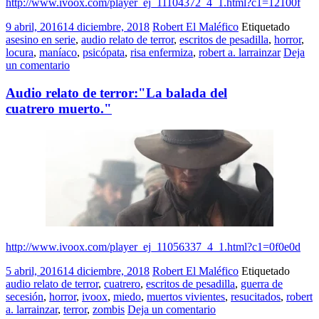
http://www.ivoox.com/player_ej_11104372_4_1.html?c1=12100f
9 abril, 2016
14 diciembre, 2018
Robert El Maléfico
Etiquetado
asesino en serie
,
audio relato de terror
,
escritos de pesadilla
,
horror
,
locura
,
maníaco
,
psicópata
,
risa enfermiza
,
robert a. larrainzar
Deja
un comentario
Audio relato de terror:"La balada del
cuatrero muerto."
http://www.ivoox.com/player_ej_11056337_4_1.html?c1=0f0e0d
5 abril, 2016
14 diciembre, 2018
Robert El Maléfico
Etiquetado
audio relato de terror
,
cuatrero
,
escritos de pesadilla
,
guerra de
secesión
,
horror
,
ivoox
,
miedo
,
muertos vivientes
,
resucitados
,
robert
a. larrainzar
,
terror
,
zombis
Deja un comentario