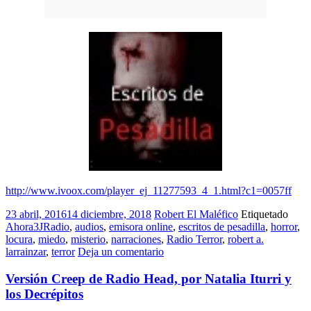
http://www.ivoox.com/player_ej_11277593_4_1.html?c1=0057ff
23 abril, 2016
14 diciembre, 2018
Robert El Maléfico
Etiquetado
Ahora3JRadio
,
audios
,
emisora online
,
escritos de pesadilla
,
horror
,
locura
,
miedo
,
misterio
,
narraciones
,
Radio Terror
,
robert a.
larrainzar
,
terror
Deja un comentario
Versión Creep de Radio Head, por Natalia Iturri y
los Decrépitos