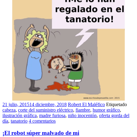
21 julio, 2015
14 diciembre, 2018
Robert El Maléfico
Etiquetado
cabeza
,
corte del suministro eléctrico
,
fiambre
,
humor gráfico
,
ilustración gráfica
,
madre furiosa
,
niño inocentón
,
oferta gorda del
día
,
tanatorio
4 comentarios
¡El robot súper malvado de mi