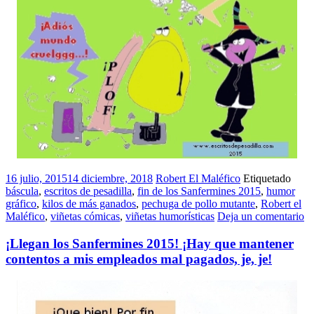
16 julio, 2015
14 diciembre, 2018
Robert El Maléfico
Etiquetado
báscula
,
escritos de pesadilla
,
fin de los Sanfermines 2015
,
humor
gráfico
,
kilos de más ganados
,
pechuga de pollo mutante
,
Robert el
Maléfico
,
viñetas cómicas
,
viñetas humorísticas
Deja un comentario
¡Llegan los Sanfermines 2015! ¡Hay que mantener
contentos a mis empleados mal pagados, je, je!