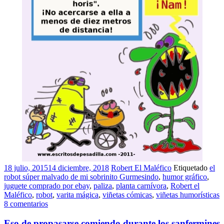
18 julio, 2015
14 diciembre, 2018
Robert El Maléfico
Etiquetado
el
robot súper malvado de mi sobrinito Gurmesindo
,
humor gráfico
,
juguete comprado por ebay
,
paliza
,
planta carnívora
,
Robert el
Maléfico
,
robot
,
varita mágica
,
viñetas cómicas
,
viñetas humorísticas
8 comentarios
Eso de propasarse comiendo durante los sanfermines