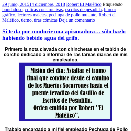
29 junio, 2015
14 diciembre, 2018
Robert El Maléfico
Etiquetado
bondadoso
,
críticas constructivas
,
escritos de pesadilla
,
humor
gráfico
,
lectores majetes
,
pechuga de pollo mutante
,
Robert el
Maléfico
,
tierno
,
tiras cómicas
Deja un comentario
Si te da por conducir una apisonadora… sólo hazlo
habiendo bebido agua del grifo.
Primero la nota clavada con chinchetas en el tablón de
corcho dedicado a informar de las tareas diarias de mis
empleados.
Trabajo encargado a mi fiel empleado Pechuga de Pollo