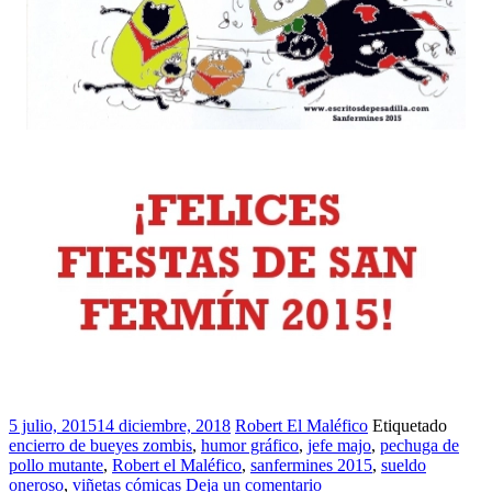
5 julio, 2015
14 diciembre, 2018
Robert El Maléfico
Etiquetado
encierro de bueyes zombis
,
humor gráfico
,
jefe majo
,
pechuga de
pollo mutante
,
Robert el Maléfico
,
sanfermines 2015
,
sueldo
oneroso
,
viñetas cómicas
Deja un comentario