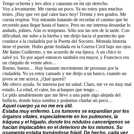
Tengo ochenta y tres años y cataratas en mi ojo derecho.
Voy a levantarme. Me cuesta un poco. Ya no estoy para muchos
trotes. ¡Hay que ver qué calor hace hoy! Treinta y tres grados. Me
cuesta respirar. Voy mirando tratando de recordar el camino que he
recorrido para llegar hasta el banco. Pero no me interesa desandar lo
andado, jolines. Aún es temprano. Sólo son las seis de la tarde. Con
dificultad, me subo a la hierba y me dirijo hacia el puentecito que
conduce a la ciudadela por la Puerta del Socorro. Menuda historia
tiene el puente. Hubo gente fusilada en la Guerra Civil bajo sus ojos.
Me llamo Guillermo, y me acuerdo de esa época. A un chico lo
salvé yo. Yo por aquel entonces también era mayor, y Francisco era
un chiquito de veinte años…
Bueno, bueno… Hay bastante movimiento de personas por la
ciudadela. Yo ya estoy cansado y me dirijo a un banco, cuando un
joven se me acerca. ¿Qué querrá?
Me ofrece ayuda. Se interesa por mi salud. Claro, me ve en muy mal
estado. La edad, el calor, los achaques que tengo…
Le pido amablemente que me lleve a una parte algo alejada del
bullicio, donde haya sombra y podamos charlar un poco…
Aquel cuerpo ya no me era útil.
Estaba muy enfermo. Los tumores se expandían por los
órganos vitales, especialmente en los pulmones, la
tráquea y el hígado, donde los nódulos cancerígenos se
hacían implacables en el deterioro de los mismos. Su
osamenta estaba tornándose frágil. De hecho, cada vez