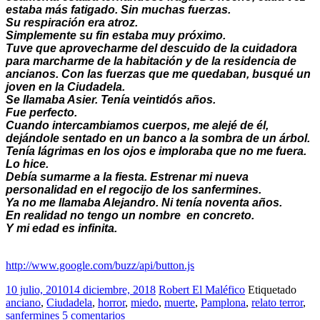
estaba más fatigado. Sin muchas fuerzas.
Su respiración era atroz.
Simplemente su fin estaba muy próximo.
Tuve que aprovecharme del descuido de la cuidadora
para marcharme de la habitación y de la residencia de
ancianos. Con las fuerzas que me quedaban, busqué un
joven en la Ciudadela.
Se llamaba Asier. Tenía veintidós años.
Fue perfecto.
Cuando intercambiamos cuerpos, me alejé de él,
dejándole sentado en un banco a la sombra de un árbol.
Tenía lágrimas en los ojos e imploraba que no me fuera.
Lo hice.
Debía sumarme a la fiesta. Estrenar mi nueva
personalidad en el regocijo de los sanfermines.
Ya no me llamaba Alejandro. Ni tenía noventa años.
En realidad no tengo un nombre en concreto.
Y mi edad es infinita.
http://www.google.com/buzz/api/button.js
10 julio, 2010
14 diciembre, 2018
Robert El Maléfico
Etiquetado
anciano
,
Ciudadela
,
horror
,
miedo
,
muerte
,
Pamplona
,
relato terror
,
sanfermines
5 comentarios