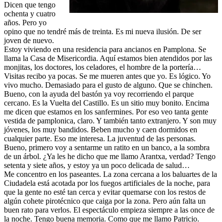
Dicen que tengo
ochenta y cuatro
años. Pero yo
opino que no tendré más de treinta. Es mi nueva ilusión. De ser
joven de nuevo.
Estoy viviendo en una residencia para ancianos en Pamplona. Se
llama la Casa de Misericordia. Aquí estamos bien atendidos por las
monjitas, los doctores, los celadores, el hombre de la portería…
Visitas recibo ya pocas. Se me mueren antes que yo. Es lógico. Yo
vivo mucho. Demasiado para el gusto de alguno. Que se chinchen.
Bueno, con la ayuda del bastón ya voy recorriendo el parque
cercano. Es la Vuelta del Castillo. Es un sitio muy bonito. Encima
me dicen que estamos en los sanfermines. Por eso veo tanta gente
vestida de pamplonica, claro. Y también tanto extranjero. Y son muy
jóvenes, los muy bandidos. Beben mucho y caen dormidos en
cualquier parte. Eso me interesa. La juventud de las personas.
Bueno, primero voy a sentarme un ratito en un banco, a la sombra
de un árbol. ¿Ya les he dicho que me llamo Arantxa, verdad? Tengo
setenta y siete años, y estoy ya un poco delicada de salud…
Me concentro en los paseantes. La zona cercana a los baluartes de la
Ciudadela está acotada por los fuegos artificiales de la noche, para
que la gente no esté tan cerca y evitar quemarse con los restos de
algún cohete pirotécnico que caiga por la zona. Pero aún falta un
buen rato para verlos. El espectáculo empieza siempre a las once de
la noche. Tengo buena memoria. Como que me llamo Patricio.