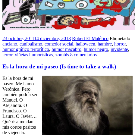
23 octubre, 2011
14 diciembre, 2018
Robert El Maléfico
Etiquetado
anciano
,
canibalismo
,
comedor social
,
halloween
,
hambre
,
horror
,
humor gráfico terrorífico
,
humor macabro
,
humor negro
,
invidente
,
terror
,
viñetas humorísticas
,
zombis
8 comentarios
Es la hora de mi paseo (Is time to take a walk)
Es la hora de mi
paseo. Me llamo
Verónica. Pero
también podría ser
Manuel. O
Alejandra. O
Francisco. O
Laura. O Javier…
Qué risa me dan
mis cortos pasitos
de viejecita.