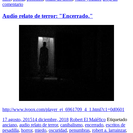
comentario
Audio relato de terror: "Encerrado."
http://www.ivoox.com/player_ej_6961709_4_1.html?c1=0d0601
17 agosto, 2015
14 diciembre, 2018
Robert El Maléfico
Etiquetado
anciano
,
audio relato de terror
,
canibalismo
,
encerrado
,
escritos de
pesadilla
,
horror
,
miedo
,
oscuridad
,
penumbras
,
robert a. larrainzar
,