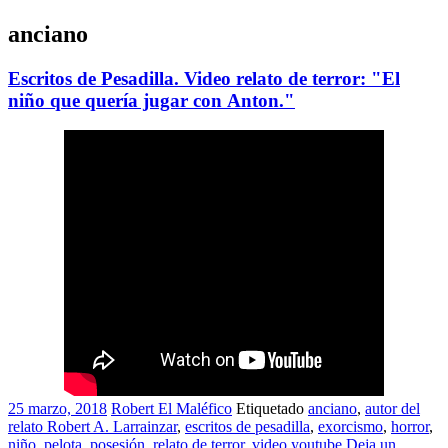
anciano
Escritos de Pesadilla. Video relato de terror: "El
niño que quería jugar con Anton."
25 marzo, 2018
Robert El Maléfico
Etiquetado
anciano
,
autor del
relato Robert A. Larrainzar
,
escritos de pesadilla
,
exorcismo
,
horror
,
niño
,
pelota
,
posesión
,
relato de terror
,
video youtube
Deja un