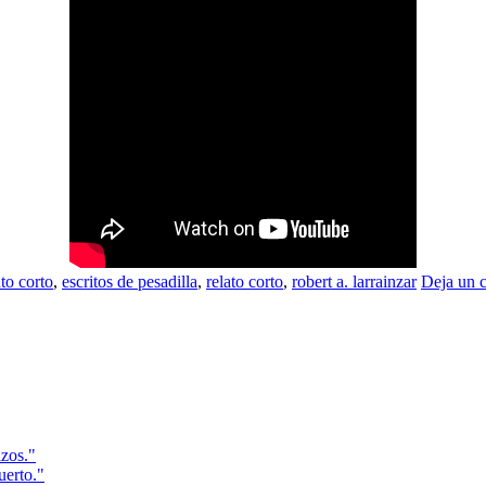
to corto
,
escritos de pesadilla
,
relato corto
,
robert a. larrainzar
Deja un 
azos."
uerto."