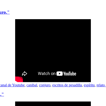
uro."
canal de Youtube
,
canibal
,
conjuro
,
escritos de pesadilla
,
espíritu
,
relato
o."