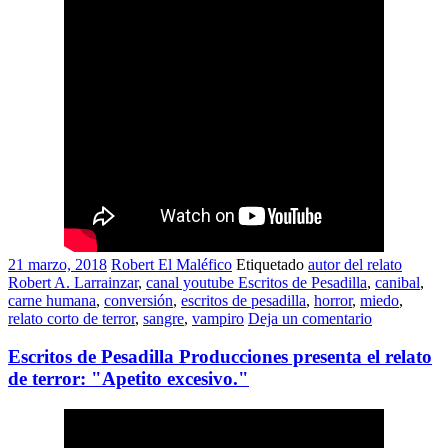
21 marzo, 2018
Robert El Maléfico
Etiquetado
autor del relato
Robert A. Larrainzar
,
canal youtube Escritos de Pesadilla
,
canibal
,
carne humana
,
conversión
,
escritos de pesadilla
,
horror
,
miedo
,
relato corto de terror
,
sangre
,
vampiro
Deja un comentario
Escritos de Pesadilla Producciones presenta el relato
de terror: "Apetito excesivo."