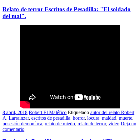
Relato de terror Escritos de Pesadilla: "El soldado
del mal".
8 abril, 2018
Robert El Maléfico
Etiquetado
autor del relato Robert
A. Larrainzar
,
escritos de pesadilla
,
horror
,
locura
,
maldad
,
muerte
,
posesión demoníaca
,
relato de miedo
,
relato de terror
,
vídeo
Deja un
comentario