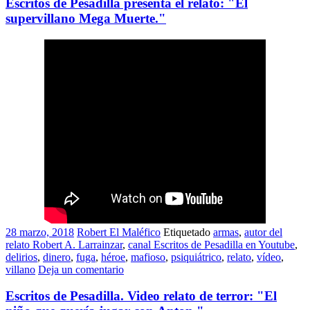
Escritos de Pesadilla presenta el relato: "El
supervillano Mega Muerte."
28 marzo, 2018
Robert El Maléfico
Etiquetado
armas
,
autor del
relato Robert A. Larrainzar
,
canal Escritos de Pesadilla en Youtube
,
delirios
,
dinero
,
fuga
,
héroe
,
mafioso
,
psiquiátrico
,
relato
,
vídeo
,
villano
Deja un comentario
Escritos de Pesadilla. Video relato de terror: "El