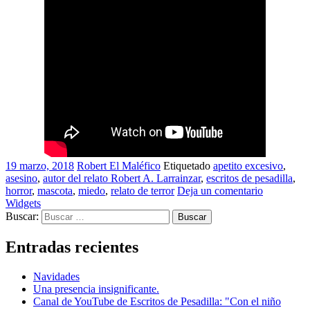
19 marzo, 2018
Robert El Maléfico
Etiquetado
apetito excesivo
,
asesino
,
autor del relato Robert A. Larrainzar
,
escritos de pesadilla
,
horror
,
mascota
,
miedo
,
relato de terror
Deja un comentario
Widgets
Buscar:
Entradas recientes
Navidades
Una presencia insignificante.
Canal de YouTube de Escritos de Pesadilla: "Con el niño