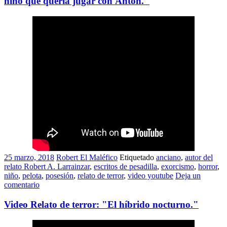
niño que quería jugar con Anton."
25 marzo, 2018
Robert El Maléfico
Etiquetado
anciano
,
autor del
relato Robert A. Larrainzar
,
escritos de pesadilla
,
exorcismo
,
horror
,
niño
,
pelota
,
posesión
,
relato de terror
,
video youtube
Deja un
comentario
Video Relato de terror: "El híbrido nocturno."