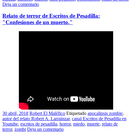
Deja un comentario
Relato de terror de Escritos de Pesadilla:
"Confesiones de un muerto."
30 abril, 2018
Robert El Maléfico
Etiquetado
apocalipsis zombie
,
autor del relato Robert A. Larrainzar
,
canal Escritos de Pesadilla en
Youtube
,
escritos de pesadilla
,
horror
,
miedo
,
muerte
,
relato de
terror
,
zombi
Deja un comentario