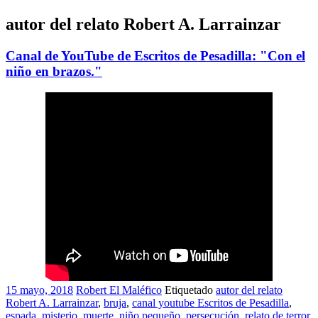
autor del relato Robert A. Larrainzar
Canal de YouTube de Escritos de Pesadilla: "Con el
niño en brazos."
15 mayo, 2018
Robert El Maléfico
Etiquetado
autor del relato
Robert A. Larrainzar
,
bruja
,
canal youtube Escritos de Pesadilla
,
espada
,
misterio
,
muerte
,
niño pequeño
,
persecución
,
relato de terror