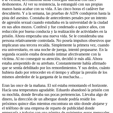
deshonestos. Al ver su resistencia, la estranguló con sus propias
manos hasta acabar con su vida. A las cinco horas el cadáver fue
descubierto. Y a la semana, las pruebas de ADN condujeron hasta la
pista del asesino. Constaba de antecedentes penales por un intento
de agresión sexual cuando estudiaba en la universidad de la ciudad
en sus años mozos. Confesó y fue condenado a quince años, con
reducción por buena conducta y la realización de actividades en la
prisión. Ahora empezaba una nueva vida. Se le consideraba una
persona relativamente controlada. No poseía impulsos obsesivos que
implicaran una tercera recaída. Simplemente la primera vez, cuando
era universitario, en una noche de juerga, intentó propasarse. En la
segunda ocasión estaba deseando intimar afectivamente con la
víctima. Al no conseguir su atención, decidió ir más allá. Ahora
estaba arrepentido de su arrebato. Constantemente había afirmado
que se sentía debilitado por los remordimientos. Y sus dedos, cuánto
hubiera dado por retroceder en el tiempo y aflojar la presión de los
mismos alrededor de la garganta de la muchacha…
Eran las once de la mañana. El sol estaba remontando el horizonte.
Hacía una temperatura agradable. Eduardo abandonó la prisión con
su mochila, donde llevaba sus pocas pertenencias. Llevaba algo de
dinero, la dirección de un albergue donde podría residir los
próximos quince días mientras encontrara un sitio donde alojarse y
el teléfono de una empresa de reparto de publicidad donde
empezaría a trabajar con una nómina de quinientos euros mensuales.