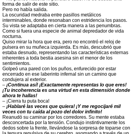
forma de salir de este sitio.
Pero no había salida.
La oscuridad medraba entre pasillos metálicos
interminables, donde resonaban con estridencia los pasos.
Su vista se adaptaba en cierta manera a las penumbras.
Como si fuera una especie de animal depredador de vida
nocturna.
Quiso mirar la hora que era, pero no encontró el reloj de
pulsera en su muñeca izquierda. Es más, descubrió que
estaba desnudo, representando las características externas
inherentes a toda bestia asesina sin el menor de los
sentimientos.
Golpeó una pared con los puños, enfurecido por estar
encerrado en ese laberinto infernal sin un camino que
condujera al exterior.
–
¡Continua así! ¡Exactamente representas lo que eres!
¡Tu incoherencia es una virtud en esta dimensión donde
ahora te hallas!
– ¡Cierra tu puta boca!
–
¡Hablaré las veces que quiera! ¡Y me regocijaré mil
veces con tu caída al pozo del dolor infinito!
Reanudó su caminar por los corredores. Su mente estaba
desconcertada por la tensión. Condujo instintivamente los
dedos sobre la frente, llevándose la sorpresa de toparse con
la tersura repulsiva de su cerebro, asomando a través de un