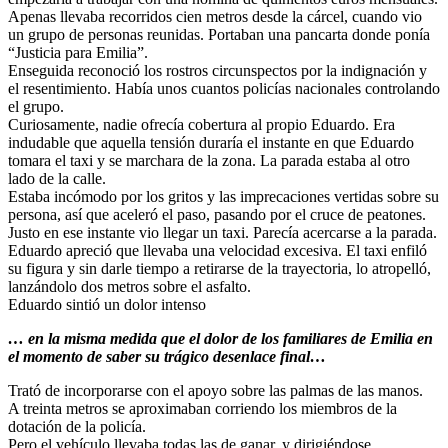
Apenas llevaba recorridos cien metros desde la cárcel, cuando vio
un grupo de personas reunidas. Portaban una pancarta donde ponía
“Justicia para Emilia”.
Enseguida reconoció los rostros circunspectos por la indignación y
el resentimiento. Había unos cuantos policías nacionales controlando
el grupo.
Curiosamente, nadie ofrecía cobertura al propio Eduardo. Era
indudable que aquella tensión duraría el instante en que Eduardo
tomara el taxi y se marchara de la zona. La parada estaba al otro
lado de la calle.
Estaba incómodo por los gritos y las imprecaciones vertidas sobre su
persona, así que aceleró el paso, pasando por el cruce de peatones.
Justo en ese instante vio llegar un taxi. Parecía acercarse a la parada.
Eduardo apreció que llevaba una velocidad excesiva. El taxi enfiló
su figura y sin darle tiempo a retirarse de la trayectoria, lo atropelló,
lanzándolo dos metros sobre el asfalto.
Eduardo sintió un dolor intenso
… en la misma medida que el dolor de los familiares de Emilia en
el momento de saber su trágico desenlace final…
Trató de incorporarse con el apoyo sobre las palmas de las manos.
A treinta metros se aproximaban corriendo los miembros de la
dotación de la policía.
Pero el vehículo llevaba todas las de ganar, y dirigiéndose