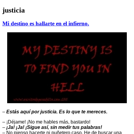
justicia
Mi destino es hallarte en el infierno.
–
Estás aquí por justicia. Es lo que te mereces.
– ¡Déjame! ¡No me hables más, bastardo!
–
¡Ja! ¡Ja! ¡Sigue así, sin medir tus palabras!
– No pienso hacerte ni puñetero caso. He de buscar una