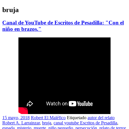
bruja
Canal de YouTube de Escritos de Pesadilla: "Con el
niño en brazos."
15 mayo, 2018
Robert El Maléfico
Etiquetado
autor del relato
Robert A. Larrainzar
,
bruja
,
canal youtube Escritos de Pesadilla
,
espada
,
misterio
,
muerte
,
niño pequeño
,
persecución
,
relato de terror