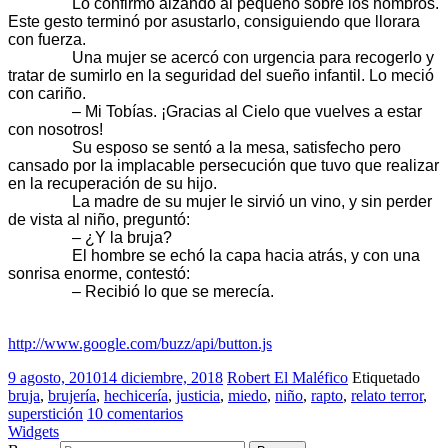
Lo confirmó alzando al pequeño sobre los hombros.
Este gesto terminó por asustarlo, consiguiendo que llorara
con fuerza.
Una mujer se acercó con urgencia para recogerlo y
tratar de sumirlo en la seguridad del sueño infantil. Lo meció
con cariño.
– Mi Tobías. ¡Gracias al Cielo que vuelves a estar
con nosotros!
Su esposo se sentó a la mesa, satisfecho pero
cansado por la implacable persecución que tuvo que realizar
en la recuperación de su hijo.
La madre de su mujer le sirvió un vino, y sin perder
de vista al niño, preguntó:
– ¿Y la bruja?
El hombre se echó la capa hacia atrás, y con una
sonrisa enorme, contestó:
– Recibió lo que se merecía.
http://www.google.com/buzz/api/button.js
9 agosto, 2010
14 diciembre, 2018
Robert El Maléfico
Etiquetado
bruja
,
brujería
,
hechicería
,
justicia
,
miedo
,
niño
,
rapto
,
relato terror
,
superstición
10 comentarios
Widgets