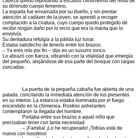
cabeza quedó reposando a escasos centímetros del resto de
su diminuto cuerpo femenino.
La espada fue envainada por su dueño, y sin prestar
atención al cadáver de la joven, se aprestó a recoger
complacido a la criatura, cuyo cuerpo quedó protegido de
recibir ningún daño por lo recio que era la manta que lo
envolvía.
Su dentadura refulgía a la pálida luz lunar.
Estaba satisfecho de tenerlo entre los brazos.
– Ya eres mío por fin – dijo en un susurro ronco.
Lo abrazó con fuerza, vibrando con la vitalidad que emergía
del pequeño, alejándose de esa parte del bosque con largas
zancadas.
La puerta de la pequeña cabaña fue abierta de una
patada, concitando la inmediata atención de los presentes
en su interior. La estancia estaba iluminada por el fuego
encendido en la chimenea. Rostros anhelantes
contemplaron la llegada del hombre.
Portaba entre sus brazos a aquel niño que
precisaban tener con tanta necesidad.
– ¡Familia! ¡Lo he recuperado! ¡Tobías está de
nuevo con nosotros!