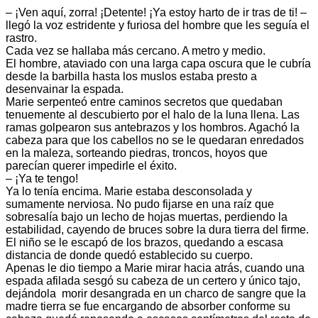
– ¡Ven aquí, zorra! ¡Detente! ¡Ya estoy harto de ir tras de ti! –
llegó la voz estridente y furiosa del hombre que les seguía el
rastro.
Cada vez se hallaba más cercano. A metro y medio.
El hombre, ataviado con una larga capa oscura que le cubría
desde la barbilla hasta los muslos estaba presto a
desenvainar la espada.
Marie serpenteó entre caminos secretos que quedaban
tenuemente al descubierto por el halo de la luna llena. Las
ramas golpearon sus antebrazos y los hombros. Agachó la
cabeza para que los cabellos no se le quedaran enredados
en la maleza, sorteando piedras, troncos, hoyos que
parecían querer impedirle el éxito.
– ¡Ya te tengo!
Ya lo tenía encima. Marie estaba desconsolada y
sumamente nerviosa. No pudo fijarse en una raíz que
sobresalía bajo un lecho de hojas muertas, perdiendo la
estabilidad, cayendo de bruces sobre la dura tierra del firme.
El niño se le escapó de los brazos, quedando a escasa
distancia de donde quedó establecido su cuerpo.
Apenas le dio tiempo a Marie mirar hacia atrás, cuando una
espada afilada sesgó su cabeza de un certero y único tajo,
dejándola morir desangrada en un charco de sangre que la
madre tierra se fue encargando de absorber conforme su