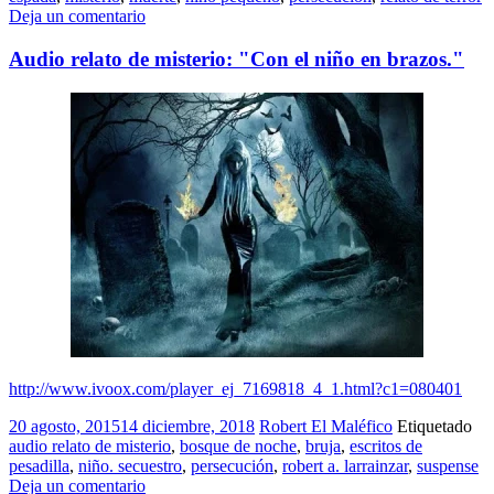
Deja un comentario
Audio relato de misterio: "Con el niño en brazos."
http://www.ivoox.com/player_ej_7169818_4_1.html?c1=080401
20 agosto, 2015
14 diciembre, 2018
Robert El Maléfico
Etiquetado
audio relato de misterio
,
bosque de noche
,
bruja
,
escritos de
pesadilla
,
niño. secuestro
,
persecución
,
robert a. larrainzar
,
suspense
Deja un comentario