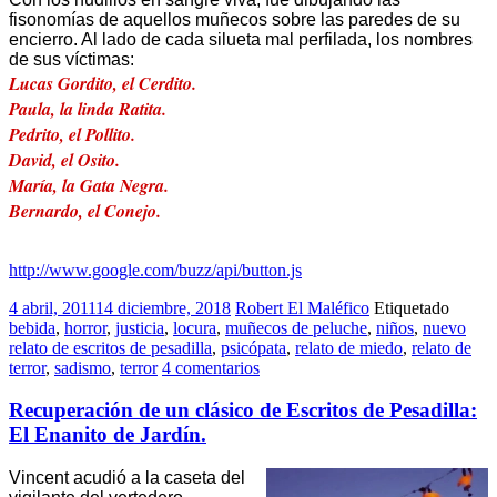
fisonomías de aquellos muñecos sobre las paredes de su
encierro. Al lado de cada silueta mal perfilada, los nombres
de sus víctimas:
Lucas Gordito, el Cerdito.
Paula, la linda Ratita.
Pedrito, el Pollito.
David, el Osito.
María, la Gata Negra.
Bernardo, el Conejo.
http://www.google.com/buzz/api/button.js
4 abril, 2011
14 diciembre, 2018
Robert El Maléfico
Etiquetado
bebida
,
horror
,
justicia
,
locura
,
muñecos de peluche
,
niños
,
nuevo
relato de escritos de pesadilla
,
psicópata
,
relato de miedo
,
relato de
terror
,
sadismo
,
terror
4 comentarios
Recuperación de un clásico de Escritos de Pesadilla:
El Enanito de Jardín.
Vincent acudió a la caseta del