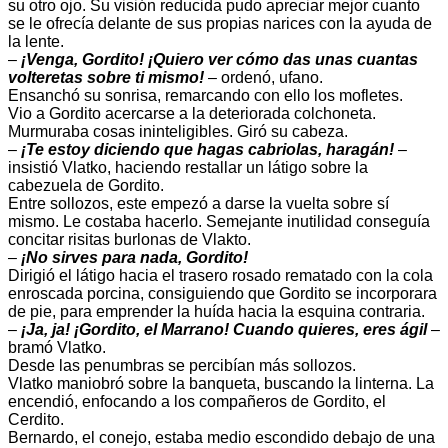
su otro ojo. Su visión reducida pudo apreciar mejor cuanto
se le ofrecía delante de sus propias narices con la ayuda de
la lente.
–
¡Venga, Gordito! ¡Quiero ver cómo das unas cuantas
volteretas sobre ti mismo!
– ordenó, ufano.
Ensanchó su sonrisa, remarcando con ello los mofletes.
Vio a Gordito acercarse a la deteriorada colchoneta.
Murmuraba cosas ininteligibles. Giró su cabeza.
–
¡Te estoy diciendo que hagas cabriolas, haragán!
–
insistió Vlatko, haciendo restallar un látigo sobre la
cabezuela de Gordito.
Entre sollozos, este empezó a darse la vuelta sobre sí
mismo. Le costaba hacerlo. Semejante inutilidad conseguía
concitar risitas burlonas de Vlakto.
–
¡No sirves para nada, Gordito!
Dirigió el látigo hacia el trasero rosado rematado con la cola
enroscada porcina, consiguiendo que Gordito se incorporara
de pie, para emprender la huída hacia la esquina contraria.
–
¡Ja, ja! ¡Gordito, el Marrano! Cuando quieres, eres ágil
–
bramó Vlatko.
Desde las penumbras se percibían más sollozos.
Vlatko maniobró sobre la banqueta, buscando la linterna. La
encendió, enfocando a los compañeros de Gordito, el
Cerdito.
Bernardo, el conejo, estaba medio escondido debajo de una