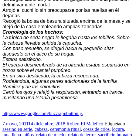
definitivamente mortal.
Arrojó el cuchillo sin preocuparse por las huellas en él
dejadas.
Recogió la bolsa de basura situada encima de la mesa y se
alejó de la casa empleando amplias zancadas.
Cronología de los hechos:
La túnica de seda negra le llegaba hasta los tobillos. Sobre
la cabeza llevaba subida la capucha.
Con paso resuelto, se dirigió hacia el pequeño altar
dispuesto en el ático de su hogar.
Estaba satisfecho.
El cuerpo desmembrado de la ofrenda estaba esparcido en
trozos sobre el mantel purpúreo.
En un sitio destacado, la cabeza recuperada.
Rodeándola, algunas partes adicionales de la familia
Ramírez y de los chiquillos.
Cerró los ojos y relajó la respiración, entrando en trance,
musitando una letanía pecaminosa…
http://www.google.com/buzz/api/button.js
7 mayo, 2011
14 diciembre, 2018
Robert El Maléfico
Etiquetado
asesino en serie
,
cabeza
,
ceremonia ritual
,
cosas de críos
,
locura
,
luna llena
,
niños
,
relato de miedo
,
relato de terror
,
sacrificio humano
,