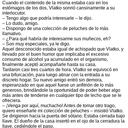
Cuando el contenido de la misma estaba casi en los
estómagos de los dos, Vlatko sonrió cansinamente a su
interlocutor.
– Tengo algo que podría interesarle – le dijo.
– Lo dudo, amigo.
– Dispongo de una colección de peluches de lo más
llamativo.
– ¿Para qué habría de interesarme sus muñecos, eh?
– Son muy especiales, ya le digo.
Aquel desconocido estaba igual de achispado que Vlatko, y
llevado por el buen humor que implicaba el excesivo
consumo de alcohol ya acumulado en el organismo,
finalmente aceptó acompañarle hasta su casa.
Tardaron casi tres cuartos de hora. Vlatko se equivocó en
una bifurcación, para luego atinar con la entrada a su
discreto hogar. Su nuevo amigo entró sin demora,
esperanzado en que aquel fuese un anfitrión de lo más
generoso, brindándole la oportunidad de poder beber algo
más antes de tenderse en cualquier tipo de lecho que se le
ofreciera.
– ¡Venga por aquí, muchacho! Antes de tomar otro trago,
quiero enseñarle mi colección de peluches – insistió Vlatko.
Se dirigieron hacia la puerta del sótano. Estaba cerrada bajo
llave. El dueño de la casa insertó en el ojo de la cerradura la
llave, cediéndole el paso.