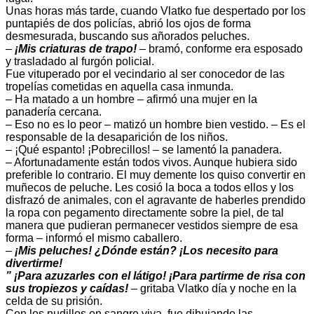
Unas horas más tarde, cuando Vlatko fue despertado por los
puntapiés de dos policías, abrió los ojos de forma
desmesurada, buscando sus añorados peluches.
–
¡Mis criaturas de trapo!
– bramó, conforme era esposado
y trasladado al furgón policial.
Fue vituperado por el vecindario al ser conocedor de las
tropelías cometidas en aquella casa inmunda.
– Ha matado a un hombre – afirmó una mujer en la
panadería cercana.
– Eso no es lo peor – matizó un hombre bien vestido. – Es el
responsable de la desaparición de los niños.
– ¡Qué espanto! ¡Pobrecillos! – se lamentó la panadera.
– Afortunadamente están todos vivos. Aunque hubiera sido
preferible lo contrario. El muy demente los quiso convertir en
muñecos de peluche. Les cosió la boca a todos ellos y los
disfrazó de animales, con el agravante de haberles prendido
la ropa con pegamento directamente sobre la piel, de tal
manera que pudieran permanecer vestidos siempre de esa
forma – informó el mismo caballero.
–
¡Mis peluches! ¿Dónde están? ¡Los necesito para
divertirme!
” ¡Para azuzarles con el látigo! ¡Para partirme de risa con
sus tropiezos y caídas!
– gritaba Vlatko día y noche en la
celda de su prisión.
Con los nudillos en sangre viva, fue dibujando las