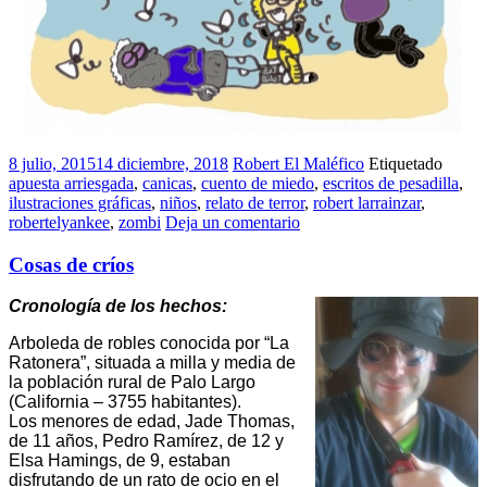
8 julio, 2015
14 diciembre, 2018
Robert El Maléfico
Etiquetado
apuesta arriesgada
,
canicas
,
cuento de miedo
,
escritos de pesadilla
,
ilustraciones gráficas
,
niños
,
relato de terror
,
robert larrainzar
,
robertelyankee
,
zombi
Deja un comentario
Cosas de críos
Cronología de los hechos:
Arboleda de robles conocida por “La
Ratonera”, situada a milla y media de
la población rural de Palo Largo
(California – 3755 habitantes).
Los menores de edad, Jade Thomas,
de 11 años, Pedro Ramírez, de 12 y
Elsa Hamings, de 9, estaban
disfrutando de un rato de ocio en el