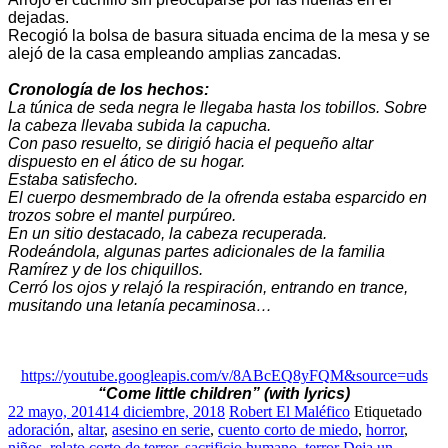
dejadas.
Recogió la bolsa de basura situada encima de la mesa y se
alejó de la casa empleando amplias zancadas.
Cronología de los hechos:
La túnica de seda negra le llegaba hasta los tobillos. Sobre
la cabeza llevaba subida la capucha.
Con paso resuelto, se dirigió hacia el pequeño altar
dispuesto en el ático de su hogar.
Estaba satisfecho.
El cuerpo desmembrado de la ofrenda estaba esparcido en
trozos sobre el mantel purpúreo.
En un sitio destacado, la cabeza recuperada.
Rodeándola, algunas partes adicionales de la familia
Ramírez y de los chiquillos.
Cerró los ojos y relajó la respiración, entrando en trance,
musitando una letanía pecaminosa…
https://youtube.googleapis.com/v/8ABcEQ8yFQM&source=uds
“Come little children” (with lyrics)
22 mayo, 2014
14 diciembre, 2018
Robert El Maléfico
Etiquetado
adoración
,
altar
,
asesino en serie
,
cuento corto de miedo
,
horror
,
niños
,
relato corto de terror
,
sacrificio humano
,
terror
Deja un