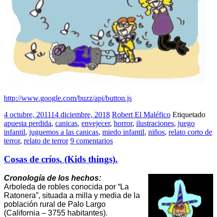
http://www.google.com/buzz/api/button.js
4 octubre, 2011
14 diciembre, 2018
Robert El Maléfico
Etiquetado
apuesta perdida
,
canicas
,
envejecer
,
horror
,
ilustraciones
,
juego
infantil
,
juguemos a las canicas
,
miedo infantil
,
niños
,
relato corto de
terror
,
relato de terror
9 comentarios
Cosas de críos. (Kids things).
Cronología de los hechos:
Arboleda de robles conocida por “La
Ratonera”, situada a milla y media de la
población rural de Palo Largo
(California – 3755 habitantes).