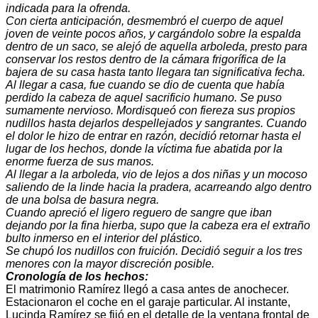
indicada para la ofrenda.
Con cierta anticipación, desmembró el cuerpo de aquel
joven de veinte pocos años, y cargándolo sobre la espalda
dentro de un saco, se alejó de aquella arboleda, presto para
conservar los restos dentro de la cámara frigorífica de la
bajera de su casa hasta tanto llegara tan significativa fecha.
Al llegar a casa, fue cuando se dio de cuenta que había
perdido la cabeza de aquel sacrificio humano. Se puso
sumamente nervioso. Mordisqueó con fiereza sus propios
nudillos hasta dejarlos despellejados y sangrantes. Cuando
el dolor le hizo de entrar en razón, decidió retornar hasta el
lugar de los hechos, donde la víctima fue abatida por la
enorme fuerza de sus manos.
Al llegar a la arboleda, vio de lejos a dos niñas y un mocoso
saliendo de la linde hacia la pradera, acarreando algo dentro
de una bolsa de basura negra.
Cuando apreció el ligero reguero de sangre que iban
dejando por la fina hierba, supo que la cabeza era el extraño
bulto inmerso en el interior del plástico.
Se chupó los nudillos con fruición. Decidió seguir a los tres
menores con la mayor discreción posible.
Cronología de los hechos:
El matrimonio Ramírez llegó a casa antes de anochecer.
Estacionaron el coche en el garaje particular. Al instante,
Lucinda Ramírez se fijó en el detalle de la ventana frontal de