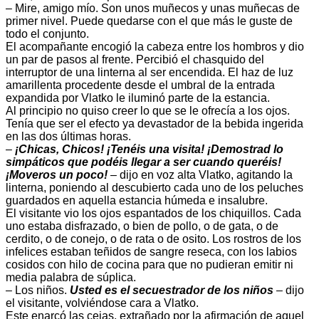
– Mire, amigo mío. Son unos muñecos y unas muñecas de
primer nivel. Puede quedarse con el que más le guste de
todo el conjunto.
El acompañante encogió la cabeza entre los hombros y dio
un par de pasos al frente. Percibió el chasquido del
interruptor de una linterna al ser encendida. El haz de luz
amarillenta procedente desde el umbral de la entrada
expandida por Vlatko le iluminó parte de la estancia.
Al principio no quiso creer lo que se le ofrecía a los ojos.
Tenía que ser el efecto ya devastador de la bebida ingerida
en las dos últimas horas.
–
¡Chicas, Chicos! ¡Tenéis una visita! ¡Demostrad lo
simpáticos que podéis llegar a ser cuando queréis!
¡Moveros un poco!
– dijo en voz alta Vlatko, agitando la
linterna, poniendo al descubierto cada uno de los peluches
guardados en aquella estancia húmeda e insalubre.
El visitante vio los ojos espantados de los chiquillos. Cada
uno estaba disfrazado, o bien de pollo, o de gata, o de
cerdito, o de conejo, o de rata o de osito. Los rostros de los
infelices estaban teñidos de sangre reseca, con los labios
cosidos con hilo de cocina para que no pudieran emitir ni
media palabra de súplica.
– Los niños.
Usted es el secuestrador de los niños
– dijo
el visitante, volviéndose cara a Vlatko.
Este enarcó las cejas, extrañado por la afirmación de aquel