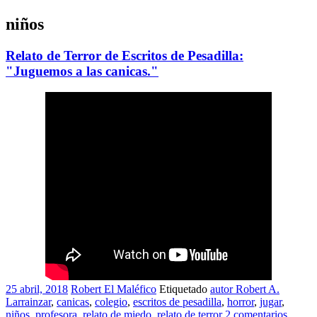
niños
Relato de Terror de Escritos de Pesadilla:
"Juguemos a las canicas."
25 abril, 2018
Robert El Maléfico
Etiquetado
autor Robert A.
Larrainzar
,
canicas
,
colegio
,
escritos de pesadilla
,
horror
,
jugar
,
niños
,
profesora
,
relato de miedo
,
relato de terror
2 comentarios