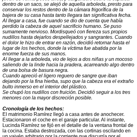
dentro de un saco, se alejó de aquella arboleda, presto para
conservar los restos dentro de la cámara frigorífica de la
bajera de su casa hasta tanto llegara tan significativa fecha.
Al llegar a casa, fue cuando se dio de cuenta que había
perdido la cabeza de aquel sacrificio humano. Se puso
sumamente nervioso. Mordisqueó con fiereza sus propios
nudillos hasta dejarlos despellejados y sangrantes. Cuando
el dolor le hizo de entrar en razón, decidió retornar hasta el
lugar de los hechos, donde la víctima fue abatida por la
enorme fuerza de sus manos.
Al llegar a la arboleda, vio de lejos a dos niñas y un mocoso
saliendo de la linde hacia la pradera, acarreando algo dentro
de una bolsa de basura negra.
Cuando apreció el ligero reguero de sangre que iban
dejando por la fina hierba, supo que la cabeza era el extraño
bulto inmerso en el interior del plástico.
Se chupó los nudillos con fruición. Decidió seguir a los tres
menores con la mayor discreción posible.
Cronología de los hechos:
El matrimonio Ramírez llegó a casa antes de anochecer.
Estacionaron el coche en el garaje particular. Al instante,
Lucinda Ramírez se fijó en el detalle de la ventana frontal de
la cocina. Estaba destrozada, con las cortinas oscilando en
un vaivén arbitrario por la corriente que discurría por el