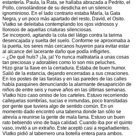
estantería. Paula, la Rata, se hallaba abrazada a Pedrito, el
Pollo, consolándose de su desdicha en un silencio
ignominioso. En el lado contrario estaba María, la Gata
Negra, y un poco más apartado del resto, David, el Osito.
Vlatko se deleitaba contemplando los ojos vidriosos y
llorosos de aquellas criaturas silenciosas.
Se incorporó, agitando la cola del látigo contra la tarima
desencajada y suelta del suelo. Conforme se aproximaba a
la puerta, los seres más cercanos huyeron para evitar estar
al alcance del lacerante daño que podía infligirles.
– ¿De qué huís? ¡Ja, ja! Yo nunca maltrataría a unas cosas
tan preciosas y adorables como lo son mis peluches.
Hizo girar la llave en la cerradura. Estaba de buen humor.
Salió de la estancia, dejando encerradas a sus creaciones.
En los postes de las farolas y en las paredes de las calles
había pasquines denunciando la alarmante desaparición de
niños de entre seis y nueve años en las últimas semanas.
Vlatko hizo caso omiso de los carteles. Estuvo recorriendo
callejuelas sombrías, sucias e inmundas, poco transitadas
por gente que tuviera algo de sentido común. En un
momento dado encontró una taberna donde tan sólo se
atrevía a reunirse la gente de mala fama. Estuvo un buen
rato bebiendo vino de baja calidad. Cuando iba por el quinto
vaso, invitó a un extraño. Este aceptó casi a regañadientes.
Vlatko pidió al tabernero una botella entera para ambos.