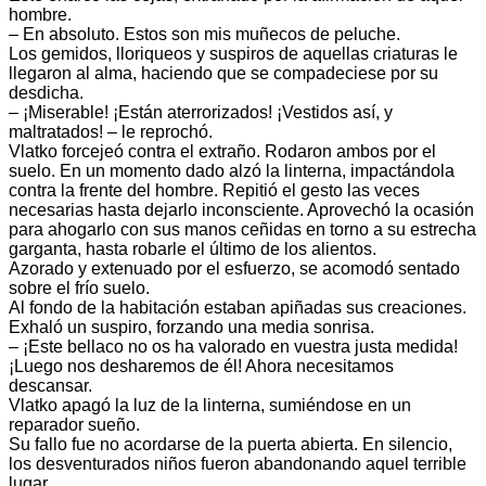
hombre.
– En absoluto. Estos son mis muñecos de peluche.
Los gemidos, lloriqueos y suspiros de aquellas criaturas le
llegaron al alma, haciendo que se compadeciese por su
desdicha.
– ¡Miserable! ¡Están aterrorizados! ¡Vestidos así, y
maltratados! – le reprochó.
Vlatko forcejeó contra el extraño. Rodaron ambos por el
suelo. En un momento dado alzó la linterna, impactándola
contra la frente del hombre. Repitió el gesto las veces
necesarias hasta dejarlo inconsciente. Aprovechó la ocasión
para ahogarlo con sus manos ceñidas en torno a su estrecha
garganta, hasta robarle el último de los alientos.
Azorado y extenuado por el esfuerzo, se acomodó sentado
sobre el frío suelo.
Al fondo de la habitación estaban apiñadas sus creaciones.
Exhaló un suspiro, forzando una media sonrisa.
– ¡Este bellaco no os ha valorado en vuestra justa medida!
¡Luego nos desharemos de él! Ahora necesitamos
descansar.
Vlatko apagó la luz de la linterna, sumiéndose en un
reparador sueño.
Su fallo fue no acordarse de la puerta abierta. En silencio,
los desventurados niños fueron abandonando aquel terrible
lugar.