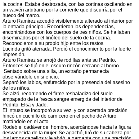
la cocina. Estaba destrozada, con las cortinas oscilando en
un vaivén arbitrario por la corriente que discurría por el
hueco del marco.
Arturo Ramírez accedió visiblemente alterado al interior por
la entrada principal. Recorrieron las dependencias,
encontrándose con los cuerpos de tres niños. Se hallaban
diseminados por el linóleo del suelo de la cocina.
Reconocieron a su propio hijo entre los restos.
Lucinda gritó aterrada. Perdió el conocimiento por la fuerte
impresión.
Arturo Ramírez se arrojó de rodillas ante su Pedrito.
Entonces se fijó en el oscuro rincón cercano al horno.
Sentado sobre una silla, un extraño permanecía
observándole en silencio.
Separó los labios, enfurecido por la presencia del asesino
de los niños.
Se alzó, recorriendo el firme resbaladizo del suelo
empapado de la fresca sangre emergida del interior de
Pedrito, Elsa y Jade.
El intruso se incorporó a su vez, y con acertada precisión
hincó un cuchillo de carnicero en el pecho de Arturo,
matándole en el acto.
Rodeó el cadáver del hombre, acercándose hacia la figura
desvanecida de la mujer. Se agachó, tiró de su cabeza por
los largos cabellos y le abrió la garganta con una precisión