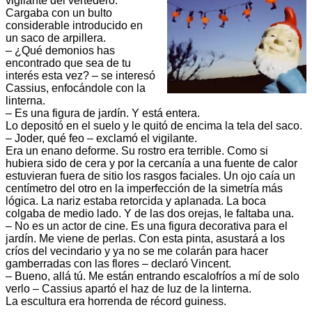
vigilante del vertedero.
Cargaba con un bulto
considerable introducido en
un saco de arpillera.
– ¿Qué demonios has
encontrado que sea de tu
interés esta vez? – se interesó
Cassius, enfocándole con la
linterna.
– Es una figura de jardín. Y está entera.
Lo depositó en el suelo y le quitó de encima la tela del saco.
– Joder, qué feo – exclamó el vigilante.
Era un enano deforme. Su rostro era terrible. Como si
hubiera sido de cera y por la cercanía a una fuente de calor
estuvieran fuera de sitio los rasgos faciales. Un ojo caía un
centímetro del otro en la imperfección de la simetría más
lógica. La nariz estaba retorcida y aplanada. La boca
colgaba de medio lado. Y de las dos orejas, le faltaba una.
– No es un actor de cine. Es una figura decorativa para el
jardín. Me viene de perlas. Con esta pinta, asustará a los
críos del vecindario y ya no se me colarán para hacer
gamberradas con las flores – declaró Vincent.
– Bueno, allá tú. Me están entrando escalofríos a mí de solo
verlo – Cassius apartó el haz de luz de la linterna.
La escultura era horrenda de récord guiness.