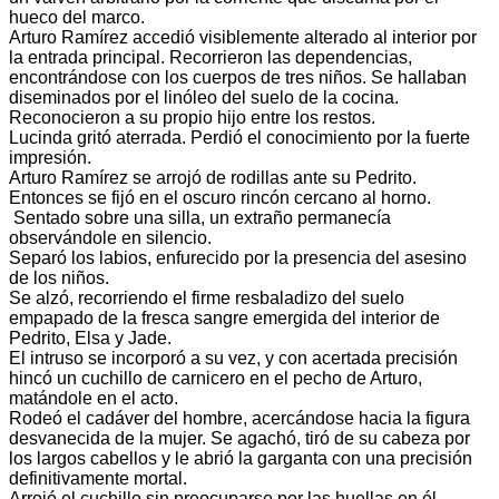
hueco del marco.
Arturo Ramírez accedió visiblemente alterado al interior por
la entrada principal. Recorrieron las dependencias,
encontrándose con los cuerpos de tres niños. Se hallaban
diseminados por el linóleo del suelo de la cocina.
Reconocieron a su propio hijo entre los restos.
Lucinda gritó aterrada. Perdió el conocimiento por la fuerte
impresión.
Arturo Ramírez se arrojó de rodillas ante su Pedrito.
Entonces se fijó en el oscuro rincón cercano al horno.
Sentado sobre una silla, un extraño permanecía
observándole en silencio.
Separó los labios, enfurecido por la presencia del asesino
de los niños.
Se alzó, recorriendo el firme resbaladizo del suelo
empapado de la fresca sangre emergida del interior de
Pedrito, Elsa y Jade.
El intruso se incorporó a su vez, y con acertada precisión
hincó un cuchillo de carnicero en el pecho de Arturo,
matándole en el acto.
Rodeó el cadáver del hombre, acercándose hacia la figura
desvanecida de la mujer. Se agachó, tiró de su cabeza por
los largos cabellos y le abrió la garganta con una precisión
definitivamente mortal.
Arrojó el cuchillo sin preocuparse por las huellas en él