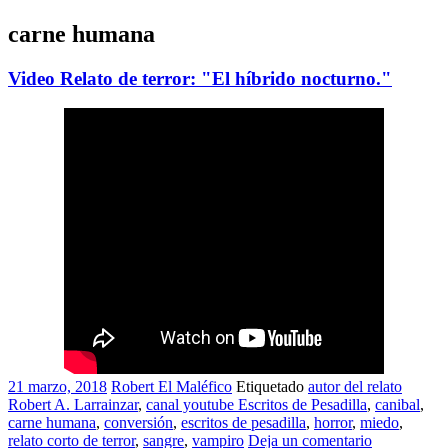
carne humana
Video Relato de terror: "El híbrido nocturno."
21 marzo, 2018
Robert El Maléfico
Etiquetado
autor del relato
Robert A. Larrainzar
,
canal youtube Escritos de Pesadilla
,
canibal
,
carne humana
,
conversión
,
escritos de pesadilla
,
horror
,
miedo
,
relato corto de terror
,
sangre
,
vampiro
Deja un comentario