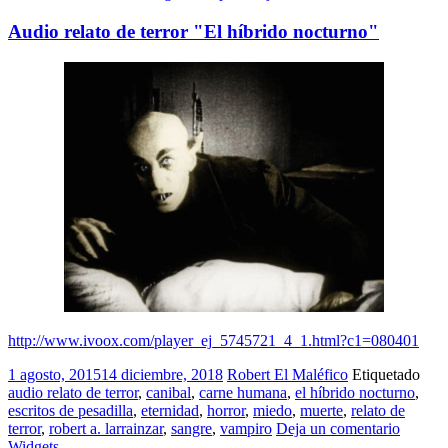
Audio relato de terror "El híbrido nocturno"
http://www.ivoox.com/player_ej_5745721_4_1.html?c1=080401
1 agosto, 2015
14 diciembre, 2018
Robert El Maléfico
Etiquetado
audio relato de terror
,
canibal
,
carne humana
,
el híbrido nocturno
,
escritos de pesadilla
,
eternidad
,
horror
,
miedo
,
muerte
,
relato de
terror
,
robert a. larrainzar
,
sangre
,
vampiro
Deja un comentario
Widgets