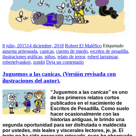
8 julio, 2015
14 diciembre, 2018
Robert El Maléfico
Etiquetado
apuesta arriesgada
,
canicas
,
cuento de miedo
,
escritos de pesadilla
,
ilustraciones gráficas
,
niños
,
relato de terror
,
robert larrainzar
,
robertelyankee
,
zombi
Deja un comentario
Juguemos a las canicas. (Versión revisada con
ilustraciones del autor).
“Juguemos a las canicas” es uno
de los primeros relatos cortos
publicados en el nacimiento de
Escritos de Pesadilla. Como suelo
hacer ocasionalmente con las
historias antiguas, le brindo una
segunda oportunidad para ser disfrutada o maldecida
por ustedes, mis leales y viscerales lectores, je, je. El
texto no ha sido necesario retocarlo, pues he observado