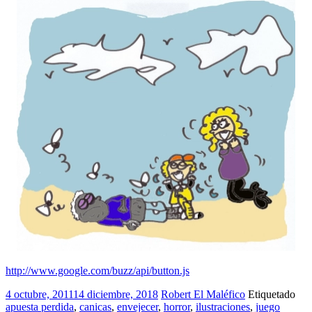
http://www.google.com/buzz/api/button.js
4 octubre, 2011
14 diciembre, 2018
Robert El Maléfico
Etiquetado
apuesta perdida
,
canicas
,
envejecer
,
horror
,
ilustraciones
,
juego