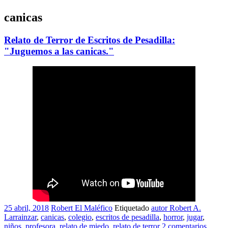
canicas
Relato de Terror de Escritos de Pesadilla:
"Juguemos a las canicas."
25 abril, 2018
Robert El Maléfico
Etiquetado
autor Robert A.
Larrainzar
,
canicas
,
colegio
,
escritos de pesadilla
,
horror
,
jugar
,
niños
,
profesora
,
relato de miedo
,
relato de terror
2 comentarios