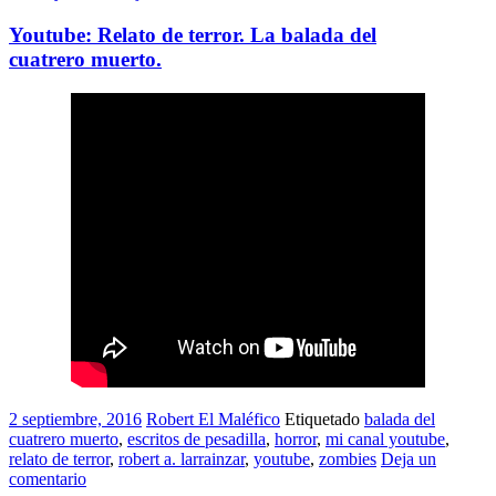
Youtube: Relato de terror. La balada del
cuatrero muerto.
2 septiembre, 2016
Robert El Maléfico
Etiquetado
balada del
cuatrero muerto
,
escritos de pesadilla
,
horror
,
mi canal youtube
,
relato de terror
,
robert a. larrainzar
,
youtube
,
zombies
Deja un
comentario