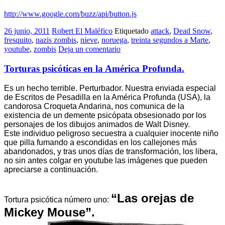
http://www.google.com/buzz/api/button.js
26 junio, 2011
Robert El Maléfico
Etiquetado
attack
,
Dead Snow
,
fresquito
,
nazis zombis
,
nieve
,
noruega
,
treinta segundos a Marte
,
youtube
,
zombis
Deja un comentario
Torturas psicóticas en la América Profunda.
Es un hecho terrible. Perturbador. Nuestra enviada especial
de Escritos de Pesadilla en la América Profunda (USA), la
candorosa Croqueta Andarina, nos comunica de la
existencia de un demente psicópata obsesionado por los
personajes de los dibujos animados de Walt Disney.
Este individuo peligroso secuestra a cualquier inocente niño
que pilla fumando a escondidas en los callejones más
abandonados, y tras unos días de transformación, los libera,
no sin antes colgar en youtube las imágenes que pueden
apreciarse a continuación.
“Las orejas de
Tortura psicótica número uno:
Mickey Mouse”.