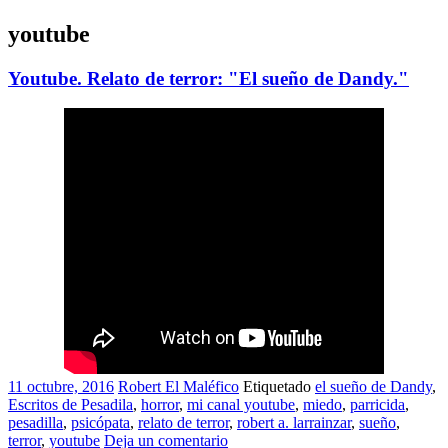
youtube
Youtube. Relato de terror: "El sueño de Dandy."
11 octubre, 2016
Robert El Maléfico
Etiquetado
el sueño de Dandy
,
Escritos de Pesadila
,
horror
,
mi canal youtube
,
miedo
,
parricida
,
pesadilla
,
psicópata
,
relato de terror
,
robert a. larrainzar
,
sueño
,
terror
,
youtube
Deja un comentario