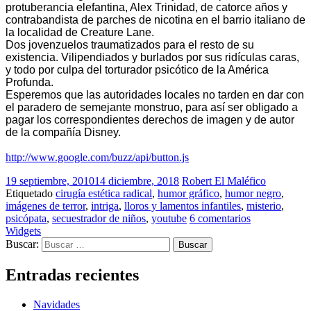
protuberancia elefantina, Alex Trinidad, de catorce años y
contrabandista de parches de nicotina en el barrio italiano de
la localidad de Creature Lane.
Dos jovenzuelos traumatizados para el resto de su
existencia. Vilipendiados y burlados por sus ridículas caras,
y todo por culpa del torturador psicótico de la América
Profunda.
Esperemos que las autoridades locales no tarden en dar con
el paradero de semejante monstruo, para así ser obligado a
pagar los correspondientes derechos de imagen y de autor
de la compañía Disney.
http://www.google.com/buzz/api/button.js
19 septiembre, 2010
14 diciembre, 2018
Robert El Maléfico
Etiquetado
cirugía estética radical
,
humor gráfico
,
humor negro
,
imágenes de terror
,
intriga
,
lloros y lamentos infantiles
,
misterio
,
psicópata
,
secuestrador de niños
,
youtube
6 comentarios
Widgets
Buscar:
Entradas recientes
Navidades