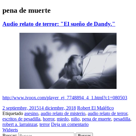
pena de muerte
Audio relato de terror: "El sueño de Dandy."
http://www.ivoox.com/player_ej_7748894_4_1.html?c1=080503
2 septiembre, 2015
14 diciembre, 2018
Robert El Maléfico
Etiquetado
asesino
,
audio relato de misterio
,
audio relato de terror
,
escritos de pesadilla
,
horror
,
miedo
,
niño
,
pena de muerte
,
pesadilla
,
robert a. larrainzar
,
terror
Deja un comentario
Widgets
Buscar: