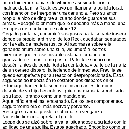
perro fox terrier había sido vilmente asesinado por la
malnacida familia Reck, estuvo por llamar a la policía local,
con intención de interponer una denuncia. Pero su amor
propio le hizo de dirigirse al cuarto donde guardaba sus
armas. Recogió la primera que le quedaba más a mano, una
escopeta de repetición de calibre 12.
Cegado por la ira, encaminó sus pasos hacia la parte trasera
donde su propio jardín y el de los Reck quedaban separados
por la valla de madera rústica. Al asomarse sobre ella,
ganando altura sobre una silla, vislumbró a los tres
miembros que en ese instante estaban tomando un
granizado de limón como postre. Patrick le sonrió con
desdén, antes de perder toda la dentadura y parte de la nariz
de un certero disparo, falleciendo de inmediato. Fravilia se
quedó estupefacta por su reacción desproporcionada. Esos
segundos de indecisión le costaron dos disparos en el
estómago, haciéndola sufrir muchísimo antes de morir
delante de su hijo Leopoldus, quien permanecía arrodillado
a su lado, llorando como una magdalena.
Aquel niño era el mal encarnado. De los tres componentes,
seguramente era el más nocivo y perverso.
Recargó su arma, presto a culminar su venganza…
No le dio tiempo a apretar el gatillo.
Leopoldus se alzó sobre la valla, situándose a su lado con la
agilidad de una ardilla. Estaba agachado. Encogido como un