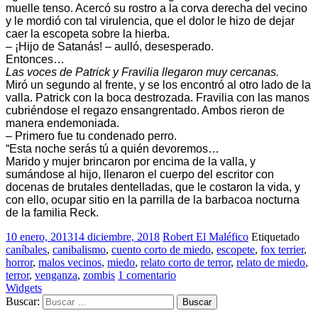
muelle tenso. Acercó su rostro a la corva derecha del vecino
y le mordió con tal virulencia, que el dolor le hizo de dejar
caer la escopeta sobre la hierba.
– ¡Hijo de Satanás! – aulló, desesperado.
Entonces…
Las voces de Patrick y Fravilia llegaron muy cercanas.
Miró un segundo al frente, y se los encontró al otro lado de la
valla. Patrick con la boca destrozada. Fravilia con las manos
cubriéndose el regazo ensangrentado. Ambos rieron de
manera endemoniada.
– Primero fue tu condenado perro.
“Esta noche serás tú a quién devoremos…
Marido y mujer brincaron por encima de la valla, y
sumándose al hijo, llenaron el cuerpo del escritor con
docenas de brutales dentelladas, que le costaron la vida, y
con ello, ocupar sitio en la parrilla de la barbacoa nocturna
de la familia Reck.
10 enero, 2013
14 diciembre, 2018
Robert El Maléfico
Etiquetado
caníbales
,
canibalismo
,
cuento corto de miedo
,
escopete
,
fox terrier
,
horror
,
malos vecinos
,
miedo
,
relato corto de terror
,
relato de miedo
,
terror
,
venganza
,
zombis
1 comentario
Widgets
Buscar: