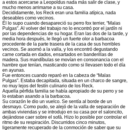
a estos acercarse a Leopoldus nada más salir de clase, y
mucho menos arrimarse a su casa.
Decididamente, los Reck eran una familia atípica, nada
deseables como vecinos.
Él lo supo cuando desapareció su perro fox terrier, “Malas
Pulgas”. Al volver del trabajo no lo encontró por el jardín ni
por las dependencias de su hogar. Eran las dos de la tarde, y
media hora después, le llegó un fuerte olor a barbacoa
procedente de la parte trasera de la casa de sus horribles
vecinos. Se asomó a la valla, y los encontró degustando
carne cortada en dados, ensartados en banderillas de
madera. Sus mandíbulas se movían en consonancia con el
hambre que tenían, masticando como si llevasen todo el día
en ayunas.
Fue entonces cuando reparó en la cabeza de “Malas
Pulgas”. Estaba decapitada, situada en un charco de sangre,
no muy lejos del festín culinario de los Reck.
Aquella pérfida familia se había apropiado de su perro y se
lo estaban asando a la barbacoa.
Su corazón le dio un vuelco. Se sentía al borde de un
desmayo. Como pudo, se alejó de la valla de separación de
ambas viviendas y se introdujo en su casa por el saloncito,
dejándose caer sobre el sofá. Hizo lo posible por controlar el
ritmo de su respiración. Discurridos cinco minutos,
ligeramente recuperado de la conmoción de saber que su