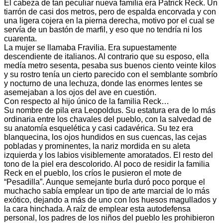
El cabeza de tan peculiar nueva familia era Patrick Reck. Un
tiarrón de casi dos metros, pero de espalda encorvada y con
una ligera cojera en la pierna derecha, motivo por el cual se
servía de un bastón de marfil, y eso que no tendría ni los
cuarenta.
La mujer se llamaba Fravilia. Era supuestamente
descendiente de italianos. Al contrario que su esposo, ella
medía metro sesenta, pesaba sus buenos ciento veinte kilos
y su rostro tenía un cierto parecido con el semblante sombrío
y nocturno de una lechuza, donde las enormes lentes se
asemejaban a los ojos del ave en cuestión.
Con respecto al hijo único de la familia Reck…
Su nombre de pila era Leopoldus. Su estatura era de lo más
ordinaria entre los chavales del pueblo, con la salvedad de
su anatomía esquelética y casi cadavérica. Su tez era
blanquecina, los ojos hundidos en sus cuencas, las cejas
pobladas y prominentes, la nariz mordida en su aleta
izquierda y los labios visiblemente amoratados. El resto del
tono de la piel era descolorido. Al poco de residir la familia
Reck en el pueblo, los críos le pusieron el mote de
“Pesadilla”. Aunque semejante burla duró poco porque el
muchacho sabía emplear un tipo de arte marcial de lo más
exótico, dejando a más de uno con los huesos magullados y
la cara hinchada. A raíz de emplear esta autodefensa
personal, los padres de los niños del pueblo les prohibieron