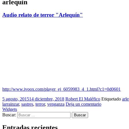
arlequín
Audio relato de terror "Arlequín"
http://www.ivoox.com/player_ej_6059983_4_1.html?c1=0d0601
5 agosto, 2015
14 diciembre, 2018
Robert El Maléfico
Etiquetado
arl
larrainzar
,
sastres
,
terror
,
venganza
Deja un comentario
Widgets
Buscar:
Entradas recientes