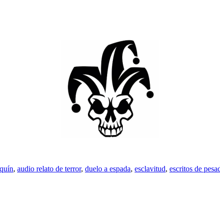
equín
,
audio relato de terror
,
duelo a espada
,
esclavitud
,
escritos de pesad