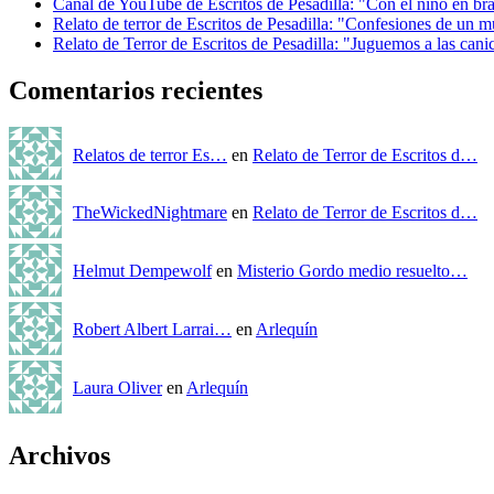
Canal de YouTube de Escritos de Pesadilla: "Con el niño en br
Relato de terror de Escritos de Pesadilla: "Confesiones de un m
Relato de Terror de Escritos de Pesadilla: "Juguemos a las cani
Comentarios recientes
Relatos de terror Es…
en
Relato de Terror de Escritos d…
TheWickedNightmare
en
Relato de Terror de Escritos d…
Helmut Dempewolf
en
Misterio Gordo medio resuelto…
Robert Albert Larrai…
en
Arlequín
Laura Oliver
en
Arlequín
Archivos