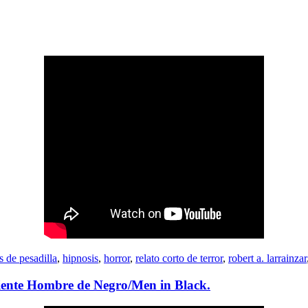
s de pesadilla
,
hipnosis
,
horror
,
relato corto de terror
,
robert a. larrainzar
ciente Hombre de Negro/Men in Black.