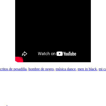
critos de pesadilla
,
hombre de negro
,
música dance
,
men in black
,
mi c