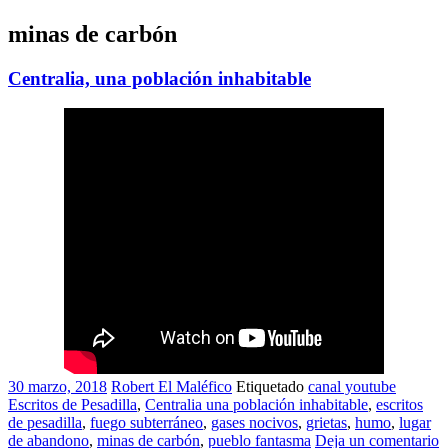
minas de carbón
Centralia, una población inhabitable
30 marzo, 2018
Robert El Maléfico
Etiquetado
canal youtube
Escritos de Pesadilla
,
Centralia una población inhabitable
,
escritos
de pesadilla
,
fuego subterráneo
,
gases nocivos
,
grietas
,
humo
,
lugar
de abandono
,
minas de carbón
,
pueblo fantasma
Deja un comentario