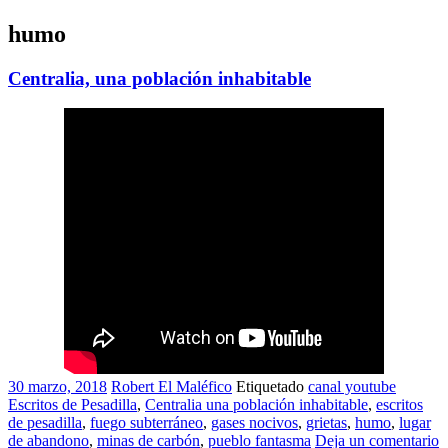
humo
Centralia, una población inhabitable
30 marzo, 2018
Robert El Maléfico
Etiquetado
canal youtube
Escritos de Pesadilla
,
Centralia una población inhabitable
,
escritos
de pesadilla
,
fuego subterráneo
,
gases nocivos
,
grietas
,
humo
,
lugar
de abandono
,
minas de carbón
,
pueblo fantasma
Deja un comentario