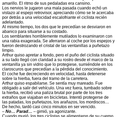
amarillo. El ritmo de sus pedaladas era cansino.
Los nervios le jugaron una mala pasada cuando echó un
vistazo al espejo retrovisor, apreciando cómo se le acercaba
por detrás a una velocidad escalofriante el ciclista recién
adelantado.
Al mismo tiempo, los dos que le precedían se desviaron en
abanico para situarse a su costado.
Los semblantes horriblemente mutilados lo examinaron con
una rabia exagerada. Se aferraron al coche por los espejos y
fueron destrozando el cristal de las ventanillas a puñetazo
limpio.
Arthur quiso apretar a fondo, pero el puño del ciclista situado
a su lado llegó con claridad a su rostro desde el marco de la
ventanilla ya sin vidrio que lo protegiese, sumiéndole en los
claroscuros que precedían a la pérdida del conocimiento.
El coche fue decreciendo en velocidad, hasta detenerse
sobre la hierba, fuera del tramo de la carretera.
Arthur quiso espabilarse. Se sentía muy mareado. Fue
obligado a salir del vehículo. Una vez fuera, tumbado sobre
la hierba, recibió una paliza brutal por parte de los tres
extraños que viajaban en bicicletas. Intentó protegerse de
las patadas, los puñetazos, los arañazos, los mordiscos…
De hecho, tardó casi cinco minutos en ser vencido.
–
No… Parad…
– gimió, ya agonizante.
Cuando murió, los tres ciclistas se alimentaron de su cuerpo.