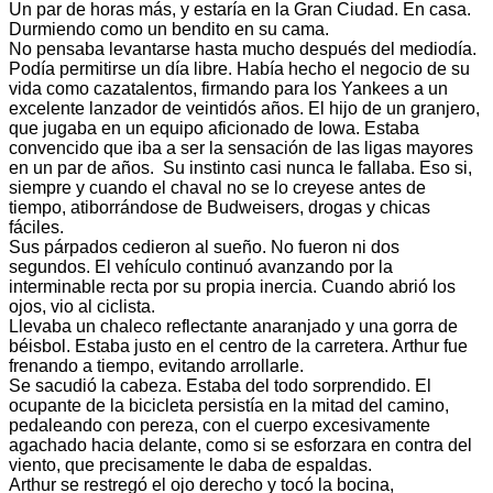
Un par de horas más, y estaría en la Gran Ciudad. En casa.
Durmiendo como un bendito en su cama.
No pensaba levantarse hasta mucho después del mediodía.
Podía permitirse un día libre. Había hecho el negocio de su
vida como cazatalentos, firmando para los Yankees a un
excelente lanzador de veintidós años. El hijo de un granjero,
que jugaba en un equipo aficionado de Iowa. Estaba
convencido que iba a ser la sensación de las ligas mayores
en un par de años. Su instinto casi nunca le fallaba. Eso si,
siempre y cuando el chaval no se lo creyese antes de
tiempo, atiborrándose de Budweisers, drogas y chicas
fáciles.
Sus párpados cedieron al sueño. No fueron ni dos
segundos. El vehículo continuó avanzando por la
interminable recta por su propia inercia. Cuando abrió los
ojos, vio al ciclista.
Llevaba un chaleco reflectante anaranjado y una gorra de
béisbol. Estaba justo en el centro de la carretera. Arthur fue
frenando a tiempo, evitando arrollarle.
Se sacudió la cabeza. Estaba del todo sorprendido. El
ocupante de la bicicleta persistía en la mitad del camino,
pedaleando con pereza, con el cuerpo excesivamente
agachado hacia delante, como si se esforzara en contra del
viento, que precisamente le daba de espaldas.
Arthur se restregó el ojo derecho y tocó la bocina,