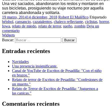
Una vez saciados, abandonaron los restos y montaron en
sus bicicletas, prosiguiendo su viaje nocturno por aquella
carretera abandonada y solitaria.
19 marzo, 2014
14 diciembre, 2018
Robert El Maléfico
Etiquetado
béisbol
,
cansancio
,
cazatalentos
,
chaleco reflectante
,
ciclistas
,
horror
,
Iowa
,
relato de miedo
,
relato de terror
,
sueño
,
zombis
Deja un
comentario
Widgets
Buscar:
Entradas recientes
Navidades
Una presencia insignificante.
Canal de YouTube de Escritos de Pesadilla: "Con el niño
en brazos."
Relato de terror de Escritos de Pesadilla: "Confesiones de
un muerto."
Relato de Terror de Escritos de Pesadilla: "Juguemos a
las canicas."
Comentarios recientes