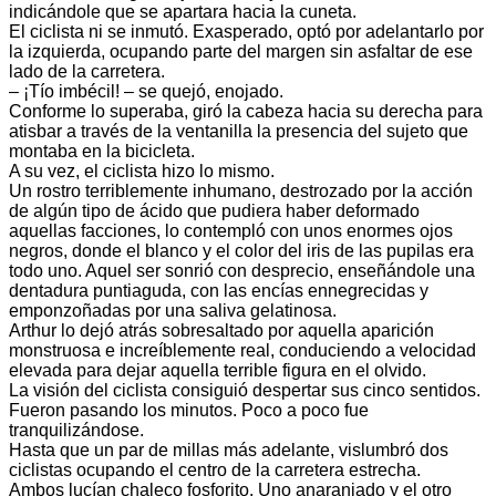
indicándole que se apartara hacia la cuneta.
El ciclista ni se inmutó. Exasperado, optó por adelantarlo por
la izquierda, ocupando parte del margen sin asfaltar de ese
lado de la carretera.
– ¡Tío imbécil! – se quejó, enojado.
Conforme lo superaba, giró la cabeza hacia su derecha para
atisbar a través de la ventanilla la presencia del sujeto que
montaba en la bicicleta.
A su vez, el ciclista hizo lo mismo.
Un rostro terriblemente inhumano, destrozado por la acción
de algún tipo de ácido que pudiera haber deformado
aquellas facciones, lo contempló con unos enormes ojos
negros, donde el blanco y el color del iris de las pupilas era
todo uno. Aquel ser sonrió con desprecio, enseñándole una
dentadura puntiaguda, con las encías ennegrecidas y
emponzoñadas por una saliva gelatinosa.
Arthur lo dejó atrás sobresaltado por aquella aparición
monstruosa e increíblemente real, conduciendo a velocidad
elevada para dejar aquella terrible figura en el olvido.
La visión del ciclista consiguió despertar sus cinco sentidos.
Fueron pasando los minutos. Poco a poco fue
tranquilizándose.
Hasta que un par de millas más adelante, vislumbró dos
ciclistas ocupando el centro de la carretera estrecha.
Ambos lucían chaleco fosforito. Uno anaranjado y el otro