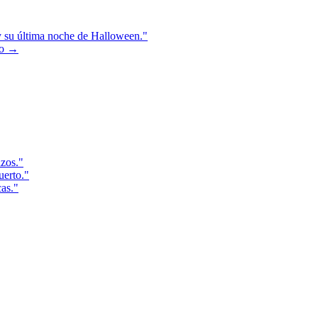
y su última noche de Halloween."
io
→
azos."
uerto."
cas."