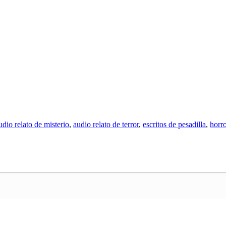
udio relato de misterio
,
audio relato de terror
,
escritos de pesadilla
,
horro