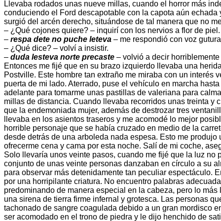
Llevaba rodados unas nueve millas, cuando el horror más ind
conduciendo el Ford descapotable con la capota aún echada y
surgió del arcén derecho, situándose de tal manera que no me q
– ¿Qué cojones quiere? – inquirí con los nervios a flor de piel.
–
respa dete no puche leteva
– me respondió con voz gutural
– ¿Qué dice? – volví a insistir.
–
duda lesteva norte precaste
– volvió a decir horriblemente
Entonces me fijé que en su brazo izquierdo llevaba una herida
Postville. Este hombre tan extraño me miraba con un interés 
puerta de mi lado. Aterrado, puse el vehículo en marcha hasta 
adelante para tomarme unas pastillas de valeriana para calma
millas de distancia. Cuando llevaba recorridos unas treinta y
que la endemoniada mujer, además de destrozar tres ventanillas
llevaba en los asientos traseros y me acomodé lo mejor posi
horrible personaje que se había cruzado en medio de la carret
desde detrás de una arboleda nada espesa. Esto me produjo u
ofrecerme cena y cama por esta noche. Salí de mi coche, asegu
Solo llevaría unos veinte pasos, cuando me fijé que la luz no
conjunto de unas veinte personas danzaban en círculo a su a
para observar más detenidamente tan peculiar espectáculo. E
por una horripilante criatura. No encuentro palabras adecuada
predominando de manera especial en la cabeza, pero lo más l
una sirena de tierra firme infernal y grotesca. Las personas 
tachonado de sangre coagulada debido a un gran mordisco en é
ser acomodado en el trono de piedra y le dijo henchido de sati