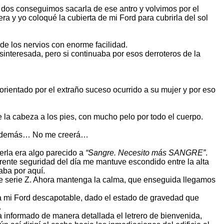
s dos conseguimos sacarla de ese antro y volvimos por el
ra y yo coloqué la cubierta de mi Ford para cubrirla del sol
de los nervios con enorme facilidad.
interesada, pero si continuaba por esos derroteros de la
orientado por el extraño suceso ocurrido a su mujer y por eso
a cabeza a los pies, con mucho pelo por todo el cuerpo.
o. Además… No me creerá…
erla era algo parecido a
“Sangre. Necesito más SANGRE”
.
parente seguridad del día me mantuve escondido entre la alta
aba por aquí.
r de serie Z. Ahora mantenga la calma, que enseguida llegamos
aba mi Ford descapotable, dado el estado de gravedad que
.
a informado de manera detallada el letrero de bienvenida,