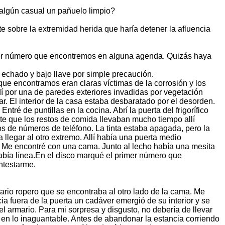
 algún casual un pañuelo limpio?
te sobre la extremidad herida que haría detener la afluencia
uier número que encontremos en alguna agenda. Quizás haya
echado y bajo llave por simple precaución.
ue encontramos eran claras víctimas de la corrosión y los
í por una de paredes exteriores invadidas por vegetación
r. El interior de la casa estaba desbaratado por el desorden.
ré de puntillas en la cocina. Abrí la puerta del frigorífico
nte que los restos de comida llevaban mucho tiempo allí
 de números de teléfono. La tinta estaba apagada, pero la
a llegar al otro extremo. Allí había una puerta medio
nte. Me encontré con una cama. Junto al lecho había una mesita
había línea.En el disco marqué el primer número que
ntestarme.
ario ropero que se encontraba al otro lado de la cama. Me
acia fuera de la puerta un cadáver emergió de su interior y se
el armario. Para mi sorpresa y disgusto, no debería de llevar
en lo inaguantable. Antes de abandonar la estancia corriendo