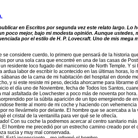
.
licar en Escritos por segunda vez este relato largo. Lo h
 un poco mejor, bajo mi modesta opinión. Aunque ustedes, m
uenciada por el estilo de H. P. Lovecraft. Uno de mis mega m
 se considere cuerdo, lo primero que pensará de la historia que
s por una sola cara que encontré en una de las casas de Postvi
 un residente loco fugado del manicomio de North Temple. Y si h
a ardua labor de escribir lo acontecido en las últimas horas, l
 sábanas de la cama de mi habitación del hospital en donde me
cho, y si este resiste mi peso, decida ahorcarme para librarme d
nicio el día uno de Noviembre, fecha de Todos los Santos, cu
ra mal asfaltada de Lowchester a poco más de noventa por hora
orprendido por la súbita aparición de un tipo emergiendo de en
uándose frente al morro de mi coche y haciendo con vehemenci
or no llevármelo por delante. El hombre que se acercaba a la ven
 el cristal de la ventanilla para ver qué se le ofrecía.
estado! Con su coche la podremos acercar al centro sanitario m
. El hombre me precedió por un estrecho camino creado por el c
oza sucia y muy mal conservada.
llí. Está inconsciente – me informó el hombre.