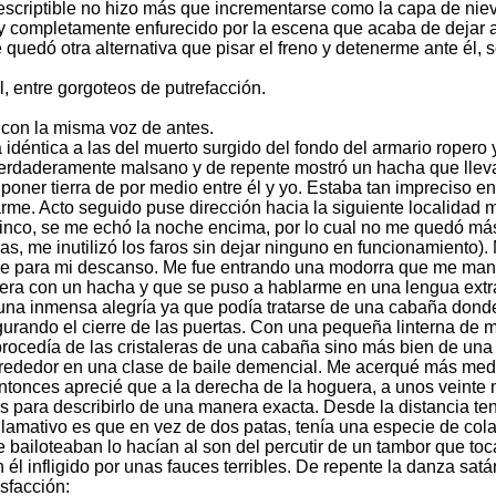
escriptible no hizo más que incrementarse como la capa de nie
 completamente enfurecido por la escena que acaba de dejar at
uedó otra alternativa que pisar el freno y detenerme ante él, s
, entre gorgoteos de putrefacción.
 con la misma voz de antes.
 idéntica a las del muerto surgido del fondo del armario roper
verdaderamente malsano y de repente mostró un hacha que lleva
poner tierra de por medio entre él y yo. Estaba tan impreciso e
rme. Acto seguido puse dirección hacia la siguiente localidad 
 cinco, se me echó la noche encima, por lo cual no me quedó má
, me inutilizó los faros sin dejar ninguno en funcionamiento). 
ble para mi descanso. Me fue entrando una modorra que me man
era con un hacha y que se puso a hablarme en una lengua extrañ
na inmensa alegría ya que podía tratarse de una cabaña donde 
rando el cierre de las puertas. Con una pequeña linterna de ma
 procedía de las cristaleras de una cabaña sino más bien de una
lrededor en una clase de baile demencial. Me acerqué más med
ntonces aprecié que a la derecha de la hoguera, a unos veinte 
s para describirlo de una manera exacta. Desde la distancia tení
lamativo es que en vez de dos patas, tenía una especie de cola
que bailoteaban lo hacían al son del percutir de un tambor que 
l infligido por unas fauces terribles. De repente la danza sat
sfacción: