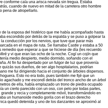
ve conforme caía una arisca nevada sin tregua. Estaba
rás, cuando de nuevo en mitad de la carretera otro hombre
o pena de atropellarlo.
o y de la esposa del histérico que me había acompañado hasta
ba escondido por detrás de la espalda y se puso a golpear la
n la conducción por los nervios, que tuve que parar más
marcada en el mapa de ruta. Se llamaba Castle y estaba a 50
s remedio que esperar a que se hiciese de día (les recuerdo
Miré y vi que eran las ocho de la noche. Cogí un cojín que
tenía medio despierto, medio dormido, soñando con el
a. Al fin fui despertado por un fulgor de luz que provenía
quizás sus dueños, de ser algo hospitalarios, podrían
no me fui dirigiendo hacia el conjunto de árboles dispersos.
 hoguera. Esto no era todo, pues también me fijé que un
io agachado y me escondí detrás del tronco ancho de un árbol
metros de ella, había emplazado un trono de piedra ocupado
a un cierto parecido con un oso, con pelo por todas partes,
 grande y recia y completamente móvil, transformándolo en
tocaba un humanoide medio gorila con el brazo derecho
ánica quedó detenida y uno de los danzantes se aproximó al