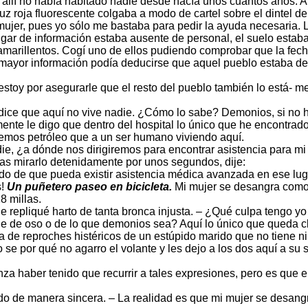
llí no había habitado nadie desde hacía unos cuantos años. Aún 
z roja fluorescente colgaba a modo de cartel sobre el dintel de
ujer, pues yo sólo me bastaba para pedir la ayuda necesaria. La
ugar de información estaba ausente de personal, el suelo estaba 
arillentos. Cogí uno de ellos pudiendo comprobar que la fech
 mayor información podía deducirse que aquel pueblo estaba des
oy por asegurarle que el resto del pueblo también lo está- me e
 dice que aquí no vive nadie. ¿Cómo lo sabe? Demonios, si no 
mente le digo que dentro del hospital lo único que he encontrad
remos petróleo que a un ser humano viviendo aquí.
adie, ¿a dónde nos dirigiremos para encontrar asistencia para m
tras mirarlo detenidamente por unos segundos, dije:
do de que pueda existir asistencia médica avanzada en ese lug
s!
Un puñetero paseo en bicicleta.
Mi mujer se desangra como 
8 millas.
e repliqué harto de tanta bronca injusta. – ¿Qué culpa tengo y
 de oso o de lo que demonios sea? Aquí lo único que queda cl
ta de reproches histéricos de un estúpido marido que no tiene 
o se por qué no agarro el volante y les dejo a los dos aquí a su
a haber tenido que recurrir a tales expresiones, pero es que 
o de manera sincera. – La realidad es que mi mujer se desang