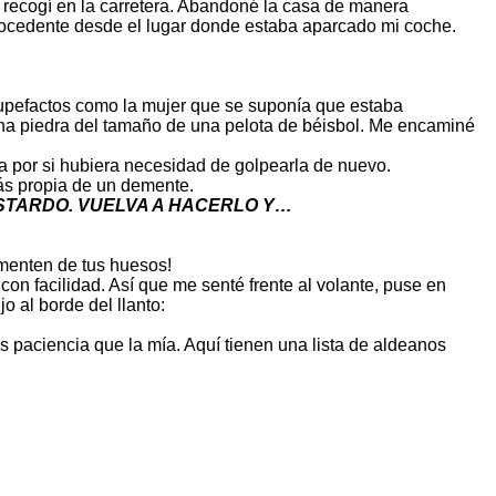
 recogí en la carretera. Abandoné la casa de manera
procedente desde el lugar donde estaba aparcado mi coche.
estupefactos como la mujer que se suponía que estaba
 una piedra del tamaño de una pelota de béisbol. Me encaminé
a por si hubiera necesidad de golpearla de nuevo.
ás propia de un demente.
ASTARDO. VUELVA A HACERLO Y…
imenten de tus huesos!
con facilidad. Así que me senté frente al volante, puse en
o al borde del llanto:
s paciencia que la mía. Aquí tienen una lista de aldeanos