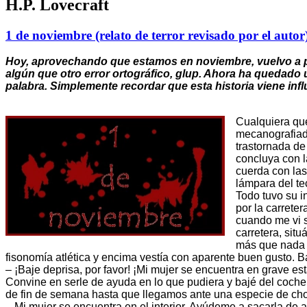
H.P. Lovecraft
1 de noviembre (relato de terror revisado por el autor)
Hoy, aprovechando que estamos en noviembre, vuelvo a pub
algún que otro error ortográfico, glup. Ahora ha quedado
palabra. Simplemente recordar que esta historia viene infl
Cualquiera que
mecanografiado
trastornada de
concluya con l
cuerda con las
lámpara del te
Todo tuvo su i
por la carrete
cuando me vi s
carretera, sit
más que nada p
fisonomía atlética y encima vestía con aparente buen gusto. Bajé
– ¡Baje deprisa, por favor! ¡Mi mujer se encuentra en grave 
Convine en serle de ayuda en lo que pudiera y bajé del coche
de fin de semana hasta que llegamos ante una especie de ch
– Mi mujer se encuentra en el interior. Ayúdeme a sacarla de a