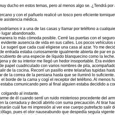
é muy ducho en estos temas, pero al menos algo se. ¿Tendrá por
rcano y con el pañuelo realicé un tosco pero eficiente tornique
de asistencia médica.
odríamos ir a una de las casas y llamar por teléfono a cualq
te lugar abandonado.
anera lo más cómoda posible. Cerré las puertas con el seguro 
evidente ausencia de vida en sus calles. Los pocos vehículos q
 Le sugerí que cada cual eligiese una casa al azar. Yo me decid
a de entrada estaba curiosamente igualmente abierta de par en pa
cubierto de una especie de líquido blanquecino como la leche. Ent
jena y de su interior me llegó un hedor insoportable. Era evide
de papel cuadriculado con varios nombres de pila, acompañados
alir de la cocina. Recorrí un pasillo entre telarañas tupidas hast
irar de la correa de la persiana hasta que se iluminó lo suficie
el borde de la cama y cogí el receptor del teléfono. Al menos 
io estaba comunicando pero al final alguien estaba decidido a co
 colgando al instante.
arme de él cuando sentí un ruido misterioso procedente del arm
 en la cerradura y decidí abrirlo con suma precaución. Al tirar h
narán cuál fue mi impresión al ver ese cuerpo putrefacto salir d
cófago, pues el olor nauseabundo que despedía seguía vigente 