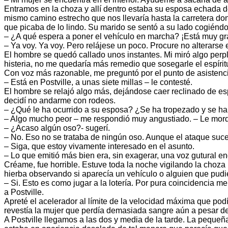
Entramos en la choza y allí dentro estaba su esposa echada d
mismo camino estrecho que nos llevaría hasta la carretera dond
que picaba de lo lindo. Su marido se sentó a su lado cogiéndo
– ¿A qué espera a poner el vehículo en marcha? ¡Está muy gr
– Ya voy. Ya voy. Pero relájese un poco. Procure no alterarse
El hombre se quedó callado unos instantes. Mi miró algo perp
histeria, no me quedaría más remedio que sosegarle el espíri
Con voz más razonable, me preguntó por el punto de asistenci
– Está en Postville, a unas siete millas – le contesté.
El hombre se relajó algo más, dejándose caer reclinado de esp
decidí no andarme con rodeos.
– ¿Qué le ha ocurrido a su esposa? ¿Se ha tropezado y se ha 
– Algo mucho peor – me respondió muy angustiado. – Le mordi
– ¿Acaso algún oso?- sugerí.
– No. Eso no se trataba de ningún oso. Aunque el ataque suc
– Siga, que estoy vivamente interesado en el asunto.
– Lo que emitió más bien era, sin exagerar, una voz gutural
Créame, fue horrible. Estuve toda la noche vigilando la choza 
hierba observando si aparecía un vehículo o alguien que pudi
– Si. Esto es como jugar a la lotería. Por pura coincidencia m
a Postville.
Apreté el acelerador al límite de la velocidad máxima que pod
revestía la mujer que perdía demasiada sangre aún a pesar del
A Postville llegamos a las dos y media de la tarde. La pequeñ