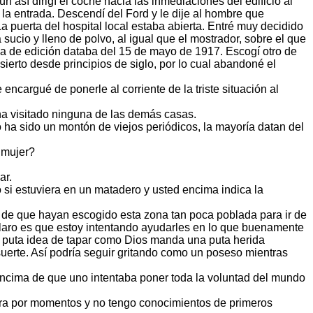
así dirigí el coche hacia las inmediaciones del edificio al
 la entrada. Descendí del Ford y le dije al hombre que
 puerta del hospital local estaba abierta. Entré muy decidido
sucio y lleno de polvo, al igual que el mostrador, sobre el que
a de edición databa del 15 de mayo de 1917. Escogí otro de
ierto desde principios de siglo, por lo cual abandoné el
ncargué de ponerle al corriente de la triste situación al
ha visitado ninguna de las demás casas.
o ha sido un montón de viejos periódicos, la mayoría datan del
i mujer?
ar.
si estuviera en un matadero y usted encima indica la
o de que hayan escogido esta zona tan poca poblada para ir de
aro es que estoy intentando ayudarles en lo que buenamente
ni puta idea de tapar como Dios manda una puta herida
 suerte. Así podría seguir gritando como un poseso mientras
encima de que uno intentaba poner toda la voluntad del mundo
ra por momentos y no tengo conocimientos de primeros