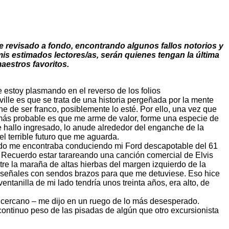
e revisado a fondo, encontrando algunos fallos notorios y
is estimados lectores/as, serán quienes tengan la última
aestros favoritos.
 estoy plasmando en el reverso de los folios
lle es que se trata de una historia pergeñada por la mente
e de ser franco, posiblemente lo esté. Por ello, una vez que
o más probable es que me arme de valor, forme una especie de
 hallo ingresado, lo anude alrededor del enganche de la
el terrible futuro que me aguarda.
ando me encontraba conduciendo mi Ford descapotable del 61
. Recuerdo estar tarareando una canción comercial de Elvis
tre la maraña de altas hierbas del margen izquierdo de la
a señales con sendos brazos para que me detuviese. Eso hice
tanilla de mi lado tendría unos treinta años, era alto, de
ás cercano – me dijo en un ruego de lo más desesperado.
ontinuo peso de las pisadas de algún que otro excursionista