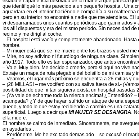
estaba en apariencia desolada de tal manera que parecía que a
que identifiqué lo más parecido a un pequeño hospital. Una cru
aguardara en el interior haciéndole compañía a su maltrecha m
pero en su interior no encontré a nadie que me atendiera. El l
vi desparramados unos cuantos periódicos apergaminados y am
los allí dispuestos y era del mismo período. Sin necesidad de
recinto y me dirigí al coche.
– El hospital está vacío y completamente abandonado. Hasta est
hombre.
– Mi mujer está que se me muere entre los brazos y usted me
– Mire, no soy adivino ni futurólogo de ninguna clase. Simple
año 1917. Todo ello es tan esperanzador, que antes encontra
– Vale. Muy bien. Me decido a creerle, pero si aquí no vive n
Extraje un mapa de ruta plegable del bolsillo de mi camisa y 
– Veamos, el lugar más próximo se encuentra a 28 millas y du
– ¡28 MILLAS! – me vociferó con su saliva fuera de sí.- ¡Vamo
posibilidad de que ni tan siguiera exista un hospital pasadas 2
– ¡Ya vale de echarme toda la mierda encima! ¿Entendido? – l
acampada? ¿Y de que hayan sufrido un ataque de una especie
puedo, y todo lo que estoy recibiendo a cambio es una catara
superficial. Luego a decir que
MI MUJER SE DESANGRA
. N
ella muere.
El hombre se calmó de inmediato. Sinceramente, me avergüenz
en ayudarles…
– Perdóneme. Me he excitado demasiado – se excusó el marid