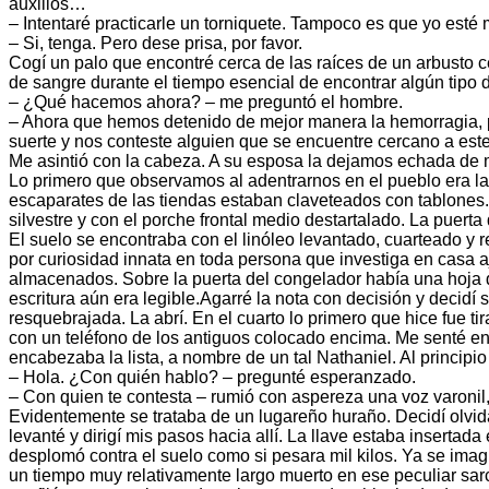
auxilios…
– Intentaré practicarle un torniquete. Tampoco es que yo est
– Si, tenga. Pero dese prisa, por favor.
Cogí un palo que encontré cerca de las raíces de un arbusto ce
de sangre durante el tiempo esencial de encontrar algún tipo 
– ¿Qué hacemos ahora? – me preguntó el hombre.
– Ahora que hemos detenido de mejor manera la hemorragia, p
suerte y nos conteste alguien que se encuentre cercano a es
Me asintió con la cabeza. A su esposa la dejamos echada de m
Lo primero que observamos al adentrarnos en el pueblo era la 
escaparates de las tiendas estaban claveteados con tablones.
silvestre y con el porche frontal medio destartalado. La puert
El suelo se encontraba con el linóleo levantado, cuarteado y re
por curiosidad innata en toda persona que investiga en casa a
almacenados. Sobre la puerta del congelador había una hoja 
escritura aún era legible.Agarré la nota con decisión y decidí s
resquebrajada. La abrí. En el cuarto lo primero que hice fue t
con un teléfono de los antiguos colocado encima. Me senté en 
encabezaba la lista, a nombre de un tal Nathaniel. Al princip
– Hola. ¿Con quién hablo? – pregunté esperanzado.
– Con quien te contesta – rumió con aspereza una voz varonil,
Evidentemente se trataba de un lugareño huraño. Decidí olvid
levanté y dirigí mis pasos hacia allí. La llave estaba insertada
desplomó contra el suelo como si pesara mil kilos. Ya se imagi
un tiempo muy relativamente largo muerto en ese peculiar sar