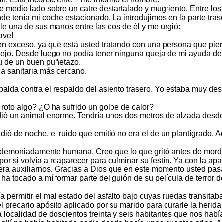
e medio lado sobre un catre destartalado y mugriento. Entre lo
e tenía mi coche estacionado. La introdujimos en la parte trase
le una de sus manos entre las dos de él y me urgió:
ave!
 en exceso, ya que está usted tratando con una persona que pier
lejo. Desde luego no podía tener ninguna queja de mi ayuda des
tu de un buen puñetazo.
a sanitaria más cercano.
alda contra el respaldo del asiento trasero. Yo estaba muy des
roto algo? ¿O ha sufrido un golpe de calor?
ó un animal enorme. Tendría unos dos metros de alzada desde l
edió de noche, el ruido que emitió no era el de un plantígrad
 endemoniadamente humana. Creo que lo que gritó antes de mord
por si volvía a reaparecer para culminar su festín. Ya con la a
era auxiliarnos. Gracias a Dios que en este momento usted pas
e ha tocado a mí formar parte del guión de su película de terro
ía permitir el mal estado del asfalto bajo cuyas ruedas transit
 precario apósito aplicado por su marido para curarle la herida
a localidad de doscientos treinta y seis habitantes que nos habí