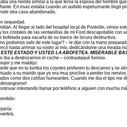
ba una herida similar a la que tenía la esposa del hombre que
mpañante. En esas estaba cuando un aullido espeluznante llegó 
desde otra casa abandonada.
on sequedad.
tían. Al llegar al lado del hospital local de Postville, vimos 
y los cristales de las ventanillas de mi Ford descapotable con
e bofetada para sacarla de su trance de locura destructiva.
o podamos salir de este lugar? – le dije con la mano preparad
rcó hasta arrimar su rostro al mío, dedicándome una mirada m
N ESTE ESTADO Y USTED LA ABOFETEA. MISERABLE B
 iba a destrozarnos el coche – contraataqué furioso.
mujer y me maldijo:
tarde que en tu tumba los coyotes profanen tu descanso y se al
isado a su marido que yo era muy proclive a perder los nervios 
irados como dos colillas humeantes. Cuando me iba el tipo me dij
 desangrarse!
continuar intentando llamar por teléfono a alguien con mucha má
perdido:
janía:
vertirá.