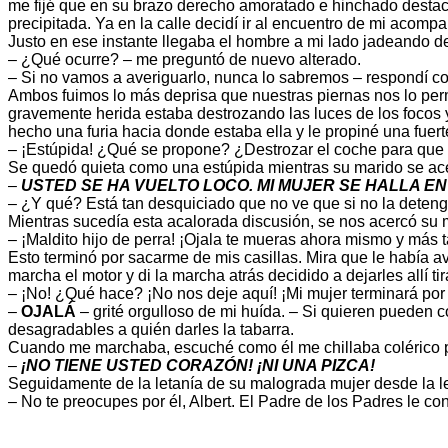
me fijé que en su brazo derecho amoratado e hinchado destaca
precipitada. Ya en la calle decidí ir al encuentro de mi aco
Justo en ese instante llegaba el hombre a mi lado jadeando 
– ¿Qué ocurre? – me preguntó de nuevo alterado.
– Si no vamos a averiguarlo, nunca lo sabremos – respondí c
Ambos fuimos lo más deprisa que nuestras piernas nos lo permi
gravemente herida estaba destrozando las luces de los focos 
hecho una furia hacia donde estaba ella y le propiné una fuert
– ¡Estúpida! ¿Qué se propone? ¿Destrozar el coche para que n
Se quedó quieta como una estúpida mientras su marido se ace
–
USTED SE HA VUELTO LOCO. MI MUJER SE HALLA E
– ¿Y qué? Está tan desquiciado que no ve que si no la detengo
Mientras sucedía esta acalorada discusión, se nos acercó su 
– ¡Maldito hijo de perra! ¡Ojala te mueras ahora mismo y más 
Esto terminó por sacarme de mis casillas. Mira que le había av
marcha el motor y di la marcha atrás decidido a dejarles allí t
– ¡No! ¿Qué hace? ¡No nos deje aquí! ¡Mi mujer terminará por
–
OJALÁ
– grité orgulloso de mi huída. – Si quieren pueden 
desagradables a quién darles la tabarra.
Cuando me marchaba, escuché como él me chillaba colérico 
–
¡NO TIENE USTED CORAZÓN! ¡NI UNA PIZCA!
Seguidamente de la letanía de su malograda mujer desde la le
– No te preocupes por él, Albert. El Padre de los Padres le con